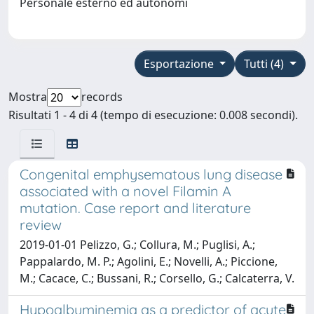
Personale esterno ed autonomi
Esportazione
Tutti (4)
Mostra
records
Risultati 1 - 4 di 4 (tempo di esecuzione: 0.008 secondi).
Congenital emphysematous lung disease
associated with a novel Filamin A
mutation. Case report and literature
review
2019-01-01 Pelizzo, G.; Collura, M.; Puglisi, A.;
Pappalardo, M. P.; Agolini, E.; Novelli, A.; Piccione,
M.; Cacace, C.; Bussani, R.; Corsello, G.; Calcaterra, V.
Hypoalbuminemia as a predictor of acute