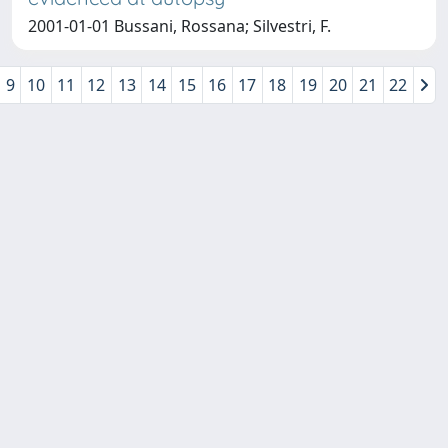
2001-01-01 Bussani, Rossana; Silvestri, F.
9
10
11
12
13
14
15
16
17
18
19
20
21
22
Copyright © 2026
Università degli Studi Trieste |
Dove
siamo
|
Privacy
Piazzale Europa,1 34127 Trieste, Italia -
Tel. +39 040.558.7111 - P.IVA 00211830328