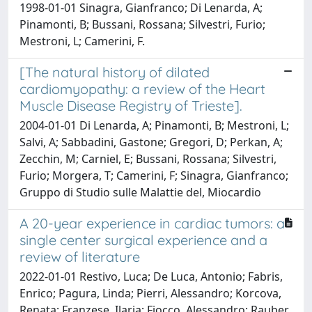
1998-01-01 Sinagra, Gianfranco; Di Lenarda, A;
Pinamonti, B; Bussani, Rossana; Silvestri, Furio;
Mestroni, L; Camerini, F.
[The natural history of dilated
cardiomyopathy: a review of the Heart
Muscle Disease Registry of Trieste].
2004-01-01 Di Lenarda, A; Pinamonti, B; Mestroni, L;
Salvi, A; Sabbadini, Gastone; Gregori, D; Perkan, A;
Zecchin, M; Carniel, E; Bussani, Rossana; Silvestri,
Furio; Morgera, T; Camerini, F; Sinagra, Gianfranco;
Gruppo di Studio sulle Malattie del, Miocardio
A 20-year experience in cardiac tumors: a
single center surgical experience and a
review of literature
2022-01-01 Restivo, Luca; De Luca, Antonio; Fabris,
Enrico; Pagura, Linda; Pierri, Alessandro; Korcova,
Renata; Franzese, Ilaria; Fiocco, Alessandro; Rauber,