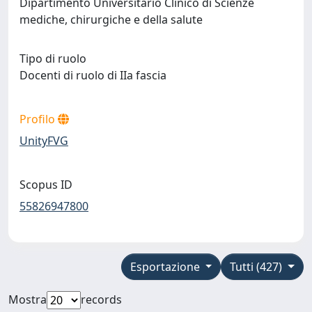
Dipartimento Universitario Clinico di Scienze
mediche, chirurgiche e della salute
Tipo di ruolo
Docenti di ruolo di IIa fascia
Profilo
UnityFVG
Scopus ID
55826947800
Esportazione
Tutti (427)
Mostra
records