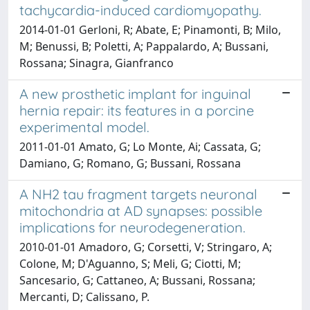
tachycardia-induced cardiomyopathy.
2014-01-01 Gerloni, R; Abate, E; Pinamonti, B; Milo,
M; Benussi, B; Poletti, A; Pappalardo, A; Bussani,
Rossana; Sinagra, Gianfranco
A new prosthetic implant for inguinal
hernia repair: its features in a porcine
experimental model.
2011-01-01 Amato, G; Lo Monte, Ai; Cassata, G;
Damiano, G; Romano, G; Bussani, Rossana
A NH2 tau fragment targets neuronal
mitochondria at AD synapses: possible
implications for neurodegeneration.
2010-01-01 Amadoro, G; Corsetti, V; Stringaro, A;
Colone, M; D'Aguanno, S; Meli, G; Ciotti, M;
Sancesario, G; Cattaneo, A; Bussani, Rossana;
Mercanti, D; Calissano, P.