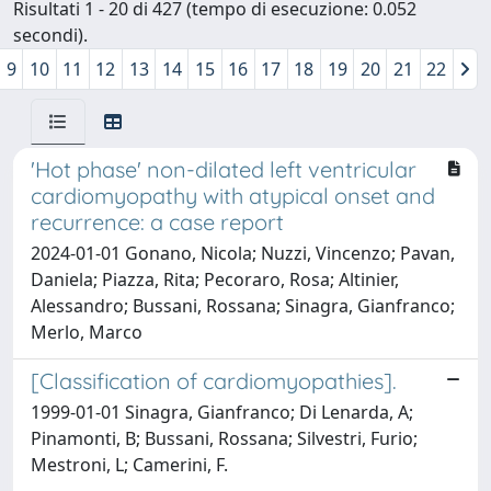
Risultati 1 - 20 di 427 (tempo di esecuzione: 0.052
secondi).
9
10
11
12
13
14
15
16
17
18
19
20
21
22
'Hot phase' non-dilated left ventricular
cardiomyopathy with atypical onset and
recurrence: a case report
2024-01-01 Gonano, Nicola; Nuzzi, Vincenzo; Pavan,
Daniela; Piazza, Rita; Pecoraro, Rosa; Altinier,
Alessandro; Bussani, Rossana; Sinagra, Gianfranco;
Merlo, Marco
[Classification of cardiomyopathies].
1999-01-01 Sinagra, Gianfranco; Di Lenarda, A;
Pinamonti, B; Bussani, Rossana; Silvestri, Furio;
Mestroni, L; Camerini, F.