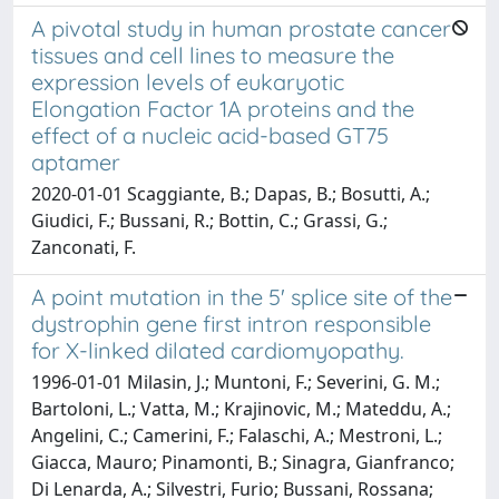
A pivotal study in human prostate cancer
tissues and cell lines to measure the
expression levels of eukaryotic
Elongation Factor 1A proteins and the
effect of a nucleic acid-based GT75
aptamer
2020-01-01 Scaggiante, B.; Dapas, B.; Bosutti, A.;
Giudici, F.; Bussani, R.; Bottin, C.; Grassi, G.;
Zanconati, F.
A point mutation in the 5' splice site of the
dystrophin gene first intron responsible
for X-linked dilated cardiomyopathy.
1996-01-01 Milasin, J.; Muntoni, F.; Severini, G. M.;
Bartoloni, L.; Vatta, M.; Krajinovic, M.; Mateddu, A.;
Angelini, C.; Camerini, F.; Falaschi, A.; Mestroni, L.;
Giacca, Mauro; Pinamonti, B.; Sinagra, Gianfranco;
Di Lenarda, A.; Silvestri, Furio; Bussani, Rossana;