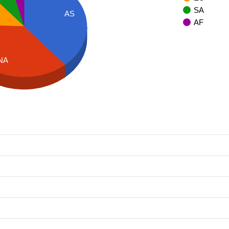
SA
AS
AF
NA