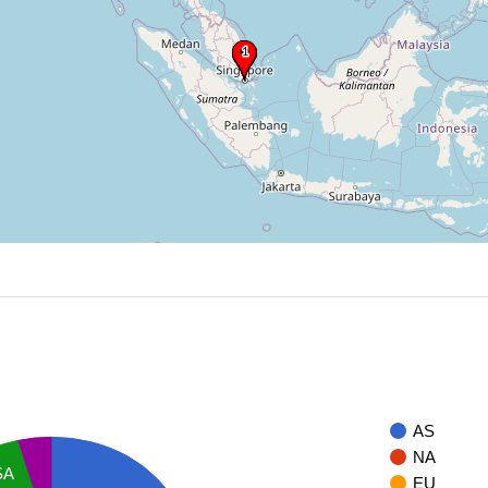
AS
NA
SA
EU