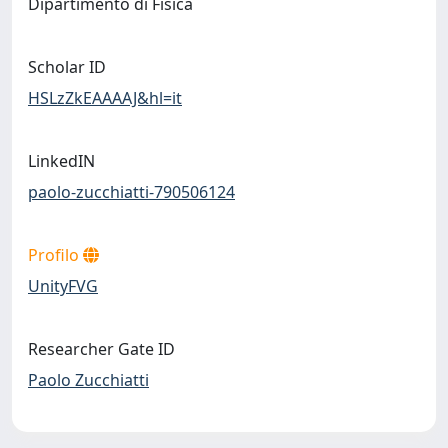
Dipartimento di Fisica
Scholar ID
HSLzZkEAAAAJ&hl=it
LinkedIN
paolo-zucchiatti-790506124
Profilo
UnityFVG
Researcher Gate ID
Paolo Zucchiatti