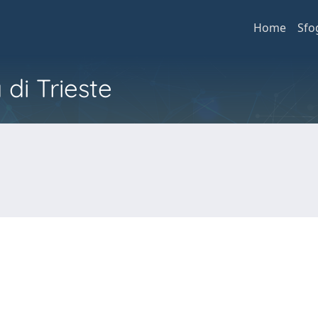
Home
Sfo
 di Trieste
o