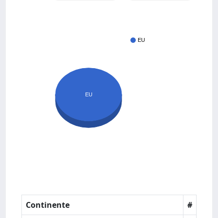
EU
EU
Continente
#