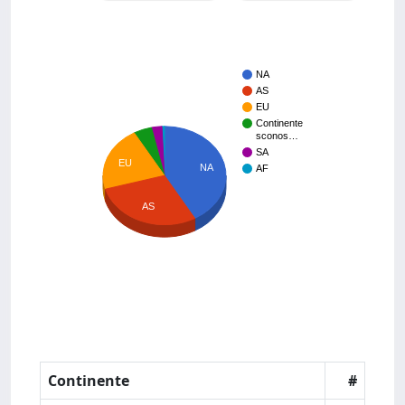
NA
AS
EU
Continente
sconos…
SA
EU
NA
AF
AS
Continente
#