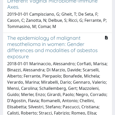
Different Vaginal Microbiome-Immune
Axes.
2019-01-01 Campisciano, G; Gheit, T; De Seta, F;
Cason, C; Zanotta, N; Delbue, S; Ricci, G; Ferrante, P;
Tommasino, M; Comar, M
The epidemiology of malignant
mesothelioma in women: Gender
differences and modalities of asbestos
exposure
2018-01-01 Marinaccio, Alessandro; Corfiati, Marisa;
Binazzi, Alessandra; Di Marzio, Davide; Scarselli,
Alberto; Ferrante, Pierpaolo; Bonafede, Michela;
Verardo, Marina; Mirabelli, Dario; Gennaro, Valerio;
Mensi, Carolina; Schallemberg, Gert; Mazzoleni,
Guido; Merler, Enzo; Girardi, Paolo; Negro, Corrado;
D'Agostin, Flavia; Romanelli, Antonio; Chellini,
Elisabetta; Silvestri, Stefano; Pascucci, Cristiana;
Calisti, Roberto; Stracci, Fabrizio; Romeo, Elisa;