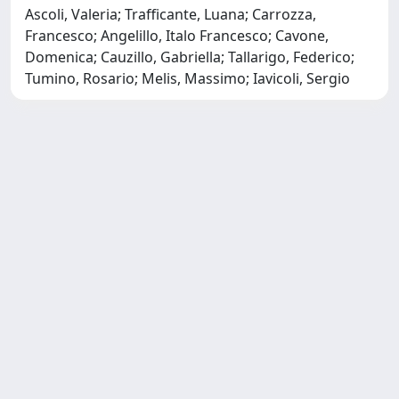
Ascoli, Valeria; Trafficante, Luana; Carrozza,
Francesco; Angelillo, Italo Francesco; Cavone,
Domenica; Cauzillo, Gabriella; Tallarigo, Federico;
Tumino, Rosario; Melis, Massimo; Iavicoli, Sergio
Copyright © 2026
Università degli Studi Trieste |
Dove
siamo
|
Privacy
Piazzale Europa,1 34127 Trieste, Italia -