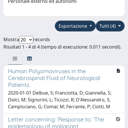
Personale esterno ed autonomi
Esportazione
Tutti (4)
Mostra
records
Risultati 1 - 4 di 4 (tempo di esecuzione: 0.011 secondi).
Human Polyomaviruses in the
Cerebrospinal Fluid of Neurological
Patients.
2020-01-01 Delbue, S; Franciotta, D; Giannella, S;
Dolci, M; Signorini, L; Ticozzi, R; D'Alessandro, S;
Campisciano, G; Comar, M; Ferrante, P; Ciotti, M
Letter concerning: 'Response to: 'The
epidemiology of malignant