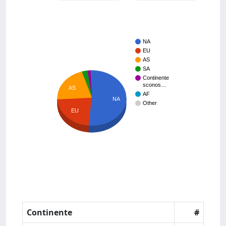
NA
EU
AS
SA
Continente
sconos…
AS
AF
NA
Other
EU
Continente
#