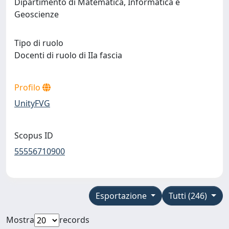
Dipartimento di Matematica, Informatica e
Geoscienze
Tipo di ruolo
Docenti di ruolo di IIa fascia
Profilo
UnityFVG
Scopus ID
55556710900
Esportazione
Tutti (246)
Mostra
records