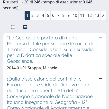
Risultati 1 - 20 di 246 (tempo di esecuzione: 0.046
secondi).
1
2
3
4
5
6
7
8
9
10
11
12
13
"La Geologia a portata di mano.
Percorso tattile per scoprire le rocce del
Trentino". Considerazioni su un sussidio
per la Didattica speciale delle
Geoscienze.
2014-01-01 Stoppa, Michele
(Dalla dissoluzione dei confini alle
Euroregioni. Le sfide dell'innovazione
didattica permanente. Atti del 51°
Convegno Nazionale dell'Associazione
Italiana Insegnanti di Geografia - 12°
Corso Nazionale di Aggiornamento e