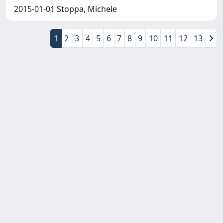
2015-01-01 Stoppa, Michele
1
2
3
4
5
6
7
8
9
10
11
12
13
Copyright © 2026
Università degli Studi Trieste |
Dove
siamo
|
Privacy
Piazzale Europa,1 34127 Trieste, Italia -
Tel. +39 040.558.7111 - P.IVA 00211830328