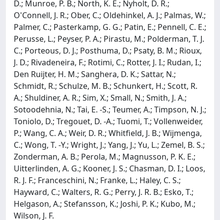
D.; Munroe, P. B.; North, K. E.; Nyholt, D. R.;
O'Connell, J. R.; Ober, C.; Oldehinkel, A. J.; Palmas, W.;
Palmer, C.; Pasterkamp, G. G.; Patin, E.; Pennell, C. E.;
Perusse, L.; Peyser, P. A.; Pirastu, M.; Polderman, T. J.
C.; Porteous, D. J.; Posthuma, D.; Psaty, B. M.; Rioux,
J. D.; Rivadeneira, F.; Rotimi, C.; Rotter, J. I.; Rudan, I.;
Den Ruijter, H. M.; Sanghera, D. K.; Sattar, N.;
Schmidt, R.; Schulze, M. B.; Schunkert, H.; Scott, R.
A.; Shuldiner, A. R.; Sim, X.; Small, N.; Smith, J. A.;
Sotoodehnia, N.; Tai, E. -S.; Teumer, A.; Timpson, N. J.;
Toniolo, D.; Tregouet, D. -A.; Tuomi, T.; Vollenweider,
P.; Wang, C. A.; Weir, D. R.; Whitfield, J. B.; Wijmenga,
C.; Wong, T. -Y.; Wright, J.; Yang, J.; Yu, L.; Zemel, B. S.;
Zonderman, A. B.; Perola, M.; Magnusson, P. K. E.;
Uitterlinden, A. G.; Kooner, J. S.; Chasman, D. I.; Loos,
R. J. F.; Franceschini, N.; Franke, L.; Haley, C. S.;
Hayward, C.; Walters, R. G.; Perry, J. R. B.; Esko, T.;
Helgason, A.; Stefansson, K.; Joshi, P. K.; Kubo, M.;
Wilson, J. F.