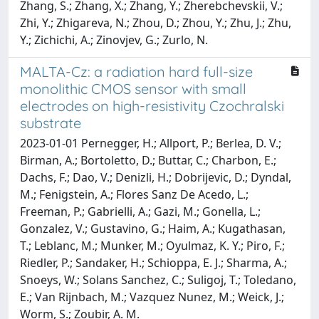
MALTA-Cz: a radiation hard full-size
monolithic CMOS sensor with small
electrodes on high-resistivity Czochralski
substrate
2023-01-01 Pernegger, H.; Allport, P.; Berlea, D. V.;
Birman, A.; Bortoletto, D.; Buttar, C.; Charbon, E.;
Dachs, F.; Dao, V.; Denizli, H.; Dobrijevic, D.; Dyndal,
M.; Fenigstein, A.; Flores Sanz De Acedo, L.;
Freeman, P.; Gabrielli, A.; Gazi, M.; Gonella, L.;
Gonzalez, V.; Gustavino, G.; Haim, A.; Kugathasan,
T.; Leblanc, M.; Munker, M.; Oyulmaz, K. Y.; Piro, F.;
Riedler, P.; Sandaker, H.; Schioppa, E. J.; Sharma, A.;
Snoeys, W.; Solans Sanchez, C.; Suligoj, T.; Toledano,
E.; Van Rijnbach, M.; Vazquez Nunez, M.; Weick, J.;
Worm, S.; Zoubir, A. M.