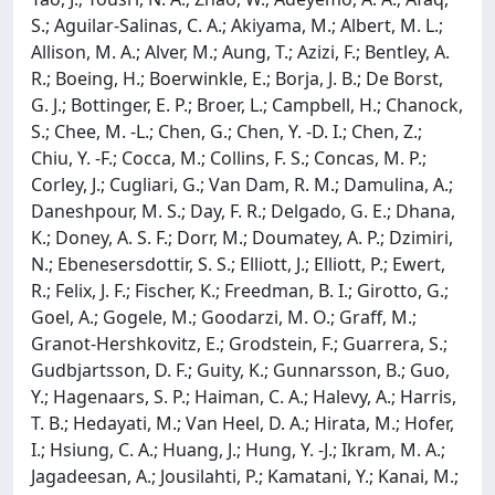
S.; Aguilar-Salinas, C. A.; Akiyama, M.; Albert, M. L.;
Allison, M. A.; Alver, M.; Aung, T.; Azizi, F.; Bentley, A.
R.; Boeing, H.; Boerwinkle, E.; Borja, J. B.; De Borst,
G. J.; Bottinger, E. P.; Broer, L.; Campbell, H.; Chanock,
S.; Chee, M. -L.; Chen, G.; Chen, Y. -D. I.; Chen, Z.;
Chiu, Y. -F.; Cocca, M.; Collins, F. S.; Concas, M. P.;
Corley, J.; Cugliari, G.; Van Dam, R. M.; Damulina, A.;
Daneshpour, M. S.; Day, F. R.; Delgado, G. E.; Dhana,
K.; Doney, A. S. F.; Dorr, M.; Doumatey, A. P.; Dzimiri,
N.; Ebenesersdottir, S. S.; Elliott, J.; Elliott, P.; Ewert,
R.; Felix, J. F.; Fischer, K.; Freedman, B. I.; Girotto, G.;
Goel, A.; Gogele, M.; Goodarzi, M. O.; Graff, M.;
Granot-Hershkovitz, E.; Grodstein, F.; Guarrera, S.;
Gudbjartsson, D. F.; Guity, K.; Gunnarsson, B.; Guo,
Y.; Hagenaars, S. P.; Haiman, C. A.; Halevy, A.; Harris,
T. B.; Hedayati, M.; Van Heel, D. A.; Hirata, M.; Hofer,
I.; Hsiung, C. A.; Huang, J.; Hung, Y. -J.; Ikram, M. A.;
Jagadeesan, A.; Jousilahti, P.; Kamatani, Y.; Kanai, M.;