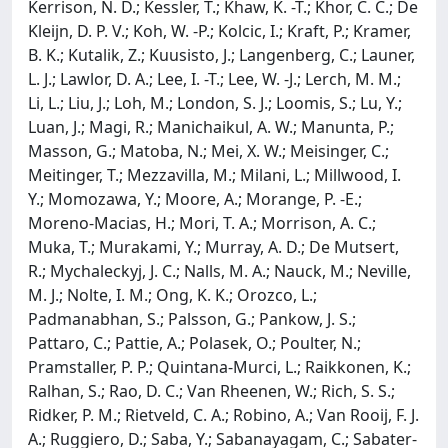
Kerrison, N. D.; Kessler, T.; Khaw, K. -T.; Khor, C. C.; De
Kleijn, D. P. V.; Koh, W. -P.; Kolcic, I.; Kraft, P.; Kramer,
B. K.; Kutalik, Z.; Kuusisto, J.; Langenberg, C.; Launer,
L. J.; Lawlor, D. A.; Lee, I. -T.; Lee, W. -J.; Lerch, M. M.;
Li, L.; Liu, J.; Loh, M.; London, S. J.; Loomis, S.; Lu, Y.;
Luan, J.; Magi, R.; Manichaikul, A. W.; Manunta, P.;
Masson, G.; Matoba, N.; Mei, X. W.; Meisinger, C.;
Meitinger, T.; Mezzavilla, M.; Milani, L.; Millwood, I.
Y.; Momozawa, Y.; Moore, A.; Morange, P. -E.;
Moreno-Macias, H.; Mori, T. A.; Morrison, A. C.;
Muka, T.; Murakami, Y.; Murray, A. D.; De Mutsert,
R.; Mychaleckyj, J. C.; Nalls, M. A.; Nauck, M.; Neville,
M. J.; Nolte, I. M.; Ong, K. K.; Orozco, L.;
Padmanabhan, S.; Palsson, G.; Pankow, J. S.;
Pattaro, C.; Pattie, A.; Polasek, O.; Poulter, N.;
Pramstaller, P. P.; Quintana-Murci, L.; Raikkonen, K.;
Ralhan, S.; Rao, D. C.; Van Rheenen, W.; Rich, S. S.;
Ridker, P. M.; Rietveld, C. A.; Robino, A.; Van Rooij, F. J.
A.; Ruggiero, D.; Saba, Y.; Sabanayagam, C.; Sabater-