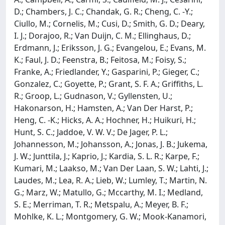
D.; Chambers, J. C.; Chandak, G. R.; Cheng, C. -Y.;
Ciullo, M.; Cornelis, M.; Cusi, D.; Smith, G. D.; Deary,
I. J.; Dorajoo, R.; Van Duijn, C. M.; Ellinghaus, D.;
Erdmann, J.; Eriksson, J. G.; Evangelou, E.; Evans, M.
K.; Faul, J. D.; Feenstra, B.; Feitosa, M.; Foisy, S.;
Franke, A.; Friedlander, Y.; Gasparini, P.; Gieger, C.;
Gonzalez, C.; Goyette, P.; Grant, S. F. A.; Griffiths, L.
R.; Groop, L.; Gudnason, V.; Gyllensten, U.;
Hakonarson, H.; Hamsten, A.; Van Der Harst, P.;
Heng, C. -K.; Hicks, A. A.; Hochner, H.; Huikuri, H.;
Hunt, S. C.; Jaddoe, V. W. V.; De Jager, P. L.;
Johannesson, M.; Johansson, A.; Jonas, J. B.; Jukema,
J. W.; Junttila, J.; Kaprio, J.; Kardia, S. L. R.; Karpe, F.;
Kumari, M.; Laakso, M.; Van Der Laan, S. W.; Lahti, J.;
Laudes, M.; Lea, R. A.; Lieb, W.; Lumley, T.; Martin, N.
G.; Marz, W.; Matullo, G.; Mccarthy, M. I.; Medland,
S. E.; Merriman, T. R.; Metspalu, A.; Meyer, B. F.;
Mohlke, K. L.; Montgomery, G. W.; Mook-Kanamori,