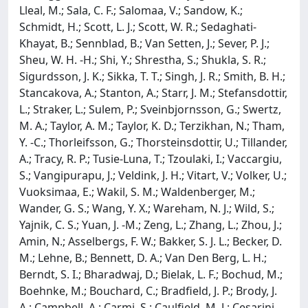
Lleal, M.; Sala, C. F.; Salomaa, V.; Sandow, K.;
Schmidt, H.; Scott, L. J.; Scott, W. R.; Sedaghati-
Khayat, B.; Sennblad, B.; Van Setten, J.; Sever, P. J.;
Sheu, W. H. -H.; Shi, Y.; Shrestha, S.; Shukla, S. R.;
Sigurdsson, J. K.; Sikka, T. T.; Singh, J. R.; Smith, B. H.;
Stancakova, A.; Stanton, A.; Starr, J. M.; Stefansdottir,
L.; Straker, L.; Sulem, P.; Sveinbjornsson, G.; Swertz,
M. A.; Taylor, A. M.; Taylor, K. D.; Terzikhan, N.; Tham,
Y. -C.; Thorleifsson, G.; Thorsteinsdottir, U.; Tillander,
A.; Tracy, R. P.; Tusie-Luna, T.; Tzoulaki, I.; Vaccargiu,
S.; Vangipurapu, J.; Veldink, J. H.; Vitart, V.; Volker, U.;
Vuoksimaa, E.; Wakil, S. M.; Waldenberger, M.;
Wander, G. S.; Wang, Y. X.; Wareham, N. J.; Wild, S.;
Yajnik, C. S.; Yuan, J. -M.; Zeng, L.; Zhang, L.; Zhou, J.;
Amin, N.; Asselbergs, F. W.; Bakker, S. J. L.; Becker, D.
M.; Lehne, B.; Bennett, D. A.; Van Den Berg, L. H.;
Berndt, S. I.; Bharadwaj, D.; Bielak, L. F.; Bochud, M.;
Boehnke, M.; Bouchard, C.; Bradfield, J. P.; Brody, J.
A.; Campbell, A.; Carmi, S.; Caulfield, M. J.; Cesarini,