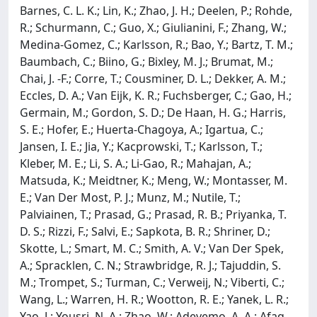
Barnes, C. L. K.; Lin, K.; Zhao, J. H.; Deelen, P.; Rohde,
R.; Schurmann, C.; Guo, X.; Giulianini, F.; Zhang, W.;
Medina-Gomez, C.; Karlsson, R.; Bao, Y.; Bartz, T. M.;
Baumbach, C.; Biino, G.; Bixley, M. J.; Brumat, M.;
Chai, J. -F.; Corre, T.; Cousminer, D. L.; Dekker, A. M.;
Eccles, D. A.; Van Eijk, K. R.; Fuchsberger, C.; Gao, H.;
Germain, M.; Gordon, S. D.; De Haan, H. G.; Harris,
S. E.; Hofer, E.; Huerta-Chagoya, A.; Igartua, C.;
Jansen, I. E.; Jia, Y.; Kacprowski, T.; Karlsson, T.;
Kleber, M. E.; Li, S. A.; Li-Gao, R.; Mahajan, A.;
Matsuda, K.; Meidtner, K.; Meng, W.; Montasser, M.
E.; Van Der Most, P. J.; Munz, M.; Nutile, T.;
Palviainen, T.; Prasad, G.; Prasad, R. B.; Priyanka, T.
D. S.; Rizzi, F.; Salvi, E.; Sapkota, B. R.; Shriner, D.;
Skotte, L.; Smart, M. C.; Smith, A. V.; Van Der Spek,
A.; Spracklen, C. N.; Strawbridge, R. J.; Tajuddin, S.
M.; Trompet, S.; Turman, C.; Verweij, N.; Viberti, C.;
Wang, L.; Warren, H. R.; Wootton, R. E.; Yanek, L. R.;
Yao, J.; Yousri, N. A.; Zhao, W.; Adeyemo, A. A.; Afaq,