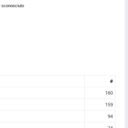
e sconosciuto
#
160
159
94