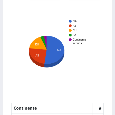
NA
AS
EU
SA
Continente
sconos…
EU
NA
AS
Continente
#