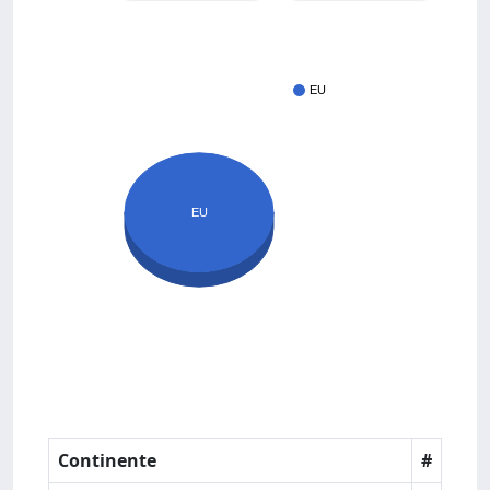
EU
EU
Continente
#