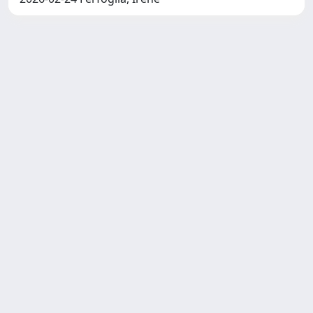
Copyright © 2026
Università degli Studi Trieste |
Dove
siamo
|
Privacy
Piazzale Europa,1 34127 Trieste, Italia -
Tel. +39 040.558.7111 - P.IVA 00211830328
- C.F. 80013890324 - P.E.C.:
ateneo@pec.units.it