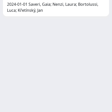
2024-01-01 Saveri, Gaia; Nenzi, Laura; Bortolussi,
Luca; Křetínský, Jan
Copyright © 2026
Università degli Studi Trieste |
Dove
siamo
|
Privacy
Piazzale Europa,1 34127 Trieste, Italia -
Tel. +39 040.558.7111 - P.IVA 00211830328
- C.F. 80013890324 - P.E.C.: