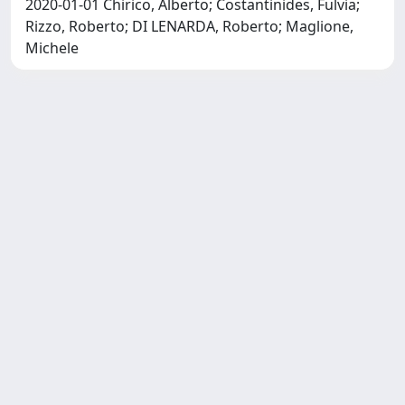
2020-01-01 Chirico, Alberto; Costantinides, Fulvia;
Rizzo, Roberto; DI LENARDA, Roberto; Maglione,
Michele
Copyright © 2026
Università degli Studi Trieste |
Dove
siamo
|
Privacy
Piazzale Europa,1 34127 Trieste, Italia -
Tel. +39 040.558.7111 - P.IVA 00211830328
- C.F. 80013890324 - P.E.C.: