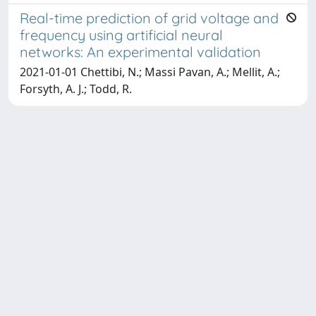
Real-time prediction of grid voltage and
frequency using artificial neural
networks: An experimental validation
2021-01-01 Chettibi, N.; Massi Pavan, A.; Mellit, A.;
Forsyth, A. J.; Todd, R.
Copyright © 2026
Università degli Studi Trieste |
Dove
siamo
|
Privacy