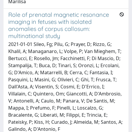
Marilisa
Role of prenatal magnetic resonance
imaging in fetuses with isolated
anomalies of corpus callosum:
multinational study
2021-01-01 Sileo, Fg; Pilu, G; Prayer, D; Rizzo, G;
Khalil, A; Managanaro, L; Volpe, P; Van Mieghem, T;
Bertucci, E; Rosello, Jm; Facchinetti, F; Di Mascio, D;
Stampalija, T; Buca, D; Tinari, S; Oronzi, L; Ercolani,
G; D'Amico, A; Matarrelli, B; Cerra, C; Fantasia, I;
Pasquini, L; Masini, G; Olivieri, C; Ghi, T; Frusca, T;
Dall'Asta, A; Visentin, S; Cosmi, E; D'Errico, I;
Villalain, C; Quintero, Om; Giancotti, A; D'Ambrosio,
V; Antonelli, A; Caulo, M; Panara, V; De Santis, M;
Mappa, I; Prefumo, F; Pinelli, L; Loscalzo, G;
Bracalente, G; Liberati, M; Filippi, E; Trincia, E;
Pateisky, P; Kiss, H; Curado, J; Almeida, M; Santos, A;
Galindo, A; D'Antonio, F