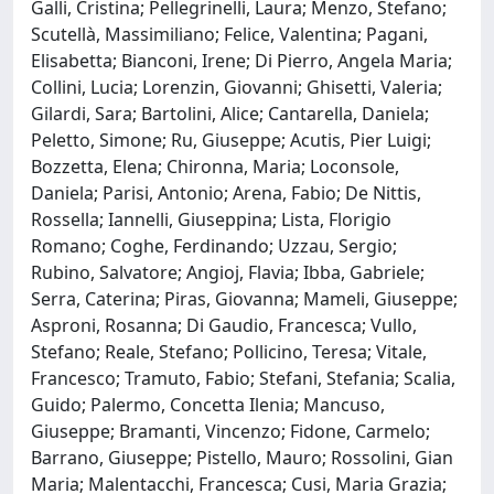
Galli, Cristina; Pellegrinelli, Laura; Menzo, Stefano;
Scutellà, Massimiliano; Felice, Valentina; Pagani,
Elisabetta; Bianconi, Irene; Di Pierro, Angela Maria;
Collini, Lucia; Lorenzin, Giovanni; Ghisetti, Valeria;
Gilardi, Sara; Bartolini, Alice; Cantarella, Daniela;
Peletto, Simone; Ru, Giuseppe; Acutis, Pier Luigi;
Bozzetta, Elena; Chironna, Maria; Loconsole,
Daniela; Parisi, Antonio; Arena, Fabio; De Nittis,
Rossella; Iannelli, Giuseppina; Lista, Florigio
Romano; Coghe, Ferdinando; Uzzau, Sergio;
Rubino, Salvatore; Angioj, Flavia; Ibba, Gabriele;
Serra, Caterina; Piras, Giovanna; Mameli, Giuseppe;
Asproni, Rosanna; Di Gaudio, Francesca; Vullo,
Stefano; Reale, Stefano; Pollicino, Teresa; Vitale,
Francesco; Tramuto, Fabio; Stefani, Stefania; Scalia,
Guido; Palermo, Concetta Ilenia; Mancuso,
Giuseppe; Bramanti, Vincenzo; Fidone, Carmelo;
Barrano, Giuseppe; Pistello, Mauro; Rossolini, Gian
Maria; Malentacchi, Francesca; Cusi, Maria Grazia;