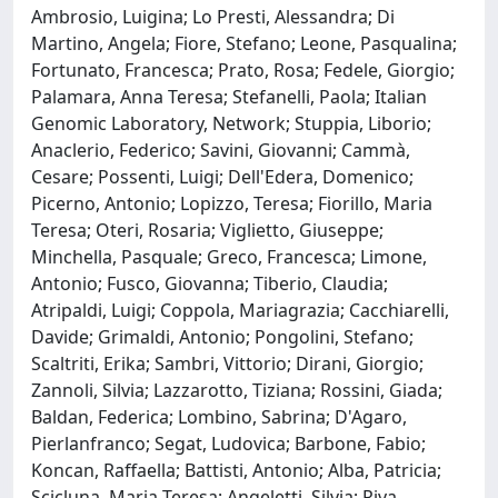
Ambrosio, Luigina; Lo Presti, Alessandra; Di
Martino, Angela; Fiore, Stefano; Leone, Pasqualina;
Fortunato, Francesca; Prato, Rosa; Fedele, Giorgio;
Palamara, Anna Teresa; Stefanelli, Paola; Italian
Genomic Laboratory, Network; Stuppia, Liborio;
Anaclerio, Federico; Savini, Giovanni; Cammà,
Cesare; Possenti, Luigi; Dell'Edera, Domenico;
Picerno, Antonio; Lopizzo, Teresa; Fiorillo, Maria
Teresa; Oteri, Rosaria; Viglietto, Giuseppe;
Minchella, Pasquale; Greco, Francesca; Limone,
Antonio; Fusco, Giovanna; Tiberio, Claudia;
Atripaldi, Luigi; Coppola, Mariagrazia; Cacchiarelli,
Davide; Grimaldi, Antonio; Pongolini, Stefano;
Scaltriti, Erika; Sambri, Vittorio; Dirani, Giorgio;
Zannoli, Silvia; Lazzarotto, Tiziana; Rossini, Giada;
Baldan, Federica; Lombino, Sabrina; D'Agaro,
Pierlanfranco; Segat, Ludovica; Barbone, Fabio;
Koncan, Raffaella; Battisti, Antonio; Alba, Patricia;
Scicluna, Maria Teresa; Angeletti, Silvia; Riva,