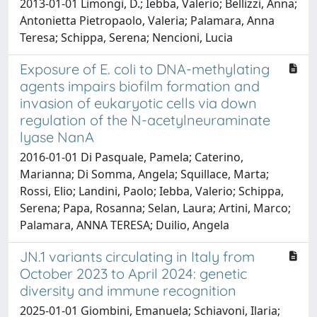
2013-01-01 Limongi, D.; Iebba, Valerio; Bellizzi, Anna;
Antonietta Pietropaolo, Valeria; Palamara, Anna
Teresa; Schippa, Serena; Nencioni, Lucia
Exposure of E. coli to DNA-methylating
agents impairs biofilm formation and
invasion of eukaryotic cells via down
regulation of the N-acetylneuraminate
lyase NanA
2016-01-01 Di Pasquale, Pamela; Caterino,
Marianna; Di Somma, Angela; Squillace, Marta;
Rossi, Elio; Landini, Paolo; Iebba, Valerio; Schippa,
Serena; Papa, Rosanna; Selan, Laura; Artini, Marco;
Palamara, ANNA TERESA; Duilio, Angela
JN.1 variants circulating in Italy from
October 2023 to April 2024: genetic
diversity and immune recognition
2025-01-01 Giombini, Emanuela; Schiavoni, Ilaria;