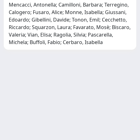
Mencacci, Antonella; Camilloni, Barbara; Terregino,
Calogero; Fusaro, Alice; Monne, Isabella; Giussani,
Edoardo; Gibellini, Davide; Tonon, Emil; Cecchetto,
Riccardo; Squarzon, Laura; Favarato, Mosè; Biscaro,
Valeria; Vian, Elisa; Ragolia, Silvia; Pascarella,
Michela; Buffoli, Fabio; Cerbaro, Isabella
Copyright © 2026
Università degli Studi Trieste |
Dove
siamo
|
Privacy