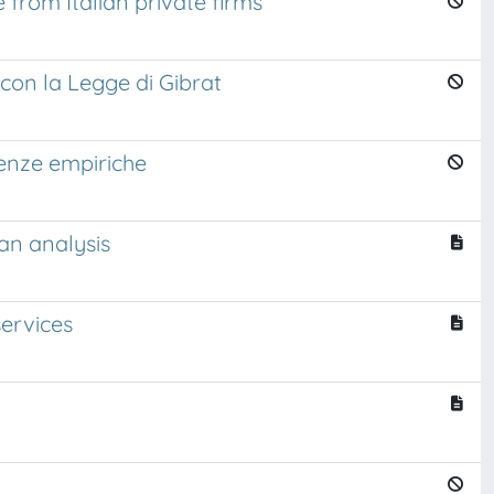
 from Italian private firms
 con la Legge di Gibrat
idenze empiriche
an analysis
services
g