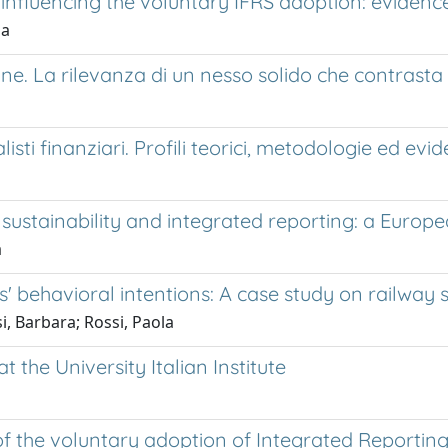
 influencing the voluntary IFRS adoption: evidence
la
ine. La rilevanza di un nesso solido che contrasta
isti finanziari. Profili teorici, metodologie ed ev
sustainability and integrated reporting: a Europe
a
' behavioral intentions: A case study on railway 
i, Barbara; Rossi, Paola
the University Italian Institute
of the voluntary adoption of Integrated Reportin