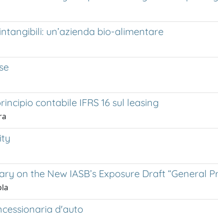
ntangibili: un’azienda bio-alimentare
se
incipio contabile IFRS 16 sul leasing
ra
ity
tary on the New IASB’s Exposure Draft “General P
ola
cessionaria d'auto