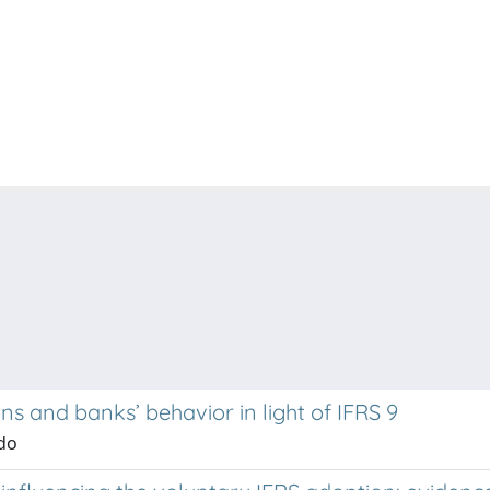
ia
ns and banks’ behavior in light of IFRS 9
rdo