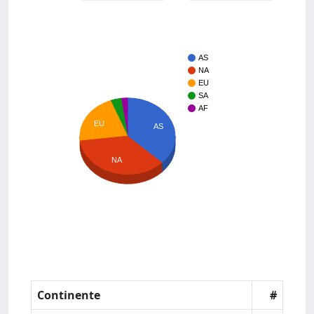
AS
NA
EU
SA
AF
EU
AS
NA
Continente
#