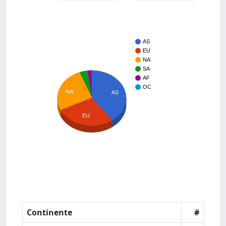
AS
EU
NA
SA
AF
OC
NA
AS
EU
Continente
#