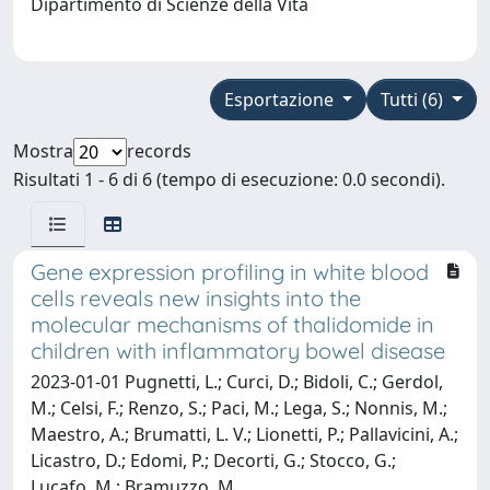
Dipartimento di Scienze della Vita
Esportazione
Tutti (6)
Mostra
records
Risultati 1 - 6 di 6 (tempo di esecuzione: 0.0 secondi).
Gene expression profiling in white blood
cells reveals new insights into the
molecular mechanisms of thalidomide in
children with inflammatory bowel disease
2023-01-01 Pugnetti, L.; Curci, D.; Bidoli, C.; Gerdol,
M.; Celsi, F.; Renzo, S.; Paci, M.; Lega, S.; Nonnis, M.;
Maestro, A.; Brumatti, L. V.; Lionetti, P.; Pallavicini, A.;
Licastro, D.; Edomi, P.; Decorti, G.; Stocco, G.;
Lucafo, M.; Bramuzzo, M.