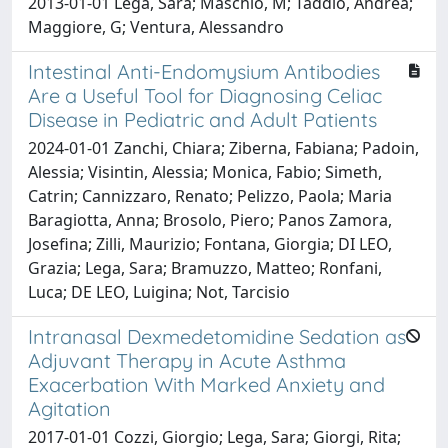
2013-01-01 Lega, Sara; Maschio, M; Taddio, Andrea;
Maggiore, G; Ventura, Alessandro
Intestinal Anti-Endomysium Antibodies
Are a Useful Tool for Diagnosing Celiac
Disease in Pediatric and Adult Patients
2024-01-01 Zanchi, Chiara; Ziberna, Fabiana; Padoin,
Alessia; Visintin, Alessia; Monica, Fabio; Simeth,
Catrin; Cannizzaro, Renato; Pelizzo, Paola; Maria
Baragiotta, Anna; Brosolo, Piero; Panos Zamora,
Josefina; Zilli, Maurizio; Fontana, Giorgia; DI LEO,
Grazia; Lega, Sara; Bramuzzo, Matteo; Ronfani,
Luca; DE LEO, Luigina; Not, Tarcisio
Intranasal Dexmedetomidine Sedation as
Adjuvant Therapy in Acute Asthma
Exacerbation With Marked Anxiety and
Agitation
2017-01-01 Cozzi, Giorgio; Lega, Sara; Giorgi, Rita;