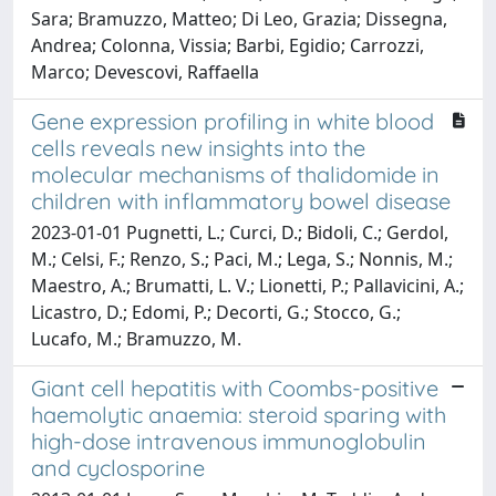
Sara; Bramuzzo, Matteo; Di Leo, Grazia; Dissegna,
Andrea; Colonna, Vissia; Barbi, Egidio; Carrozzi,
Marco; Devescovi, Raffaella
Gene expression profiling in white blood
cells reveals new insights into the
molecular mechanisms of thalidomide in
children with inflammatory bowel disease
2023-01-01 Pugnetti, L.; Curci, D.; Bidoli, C.; Gerdol,
M.; Celsi, F.; Renzo, S.; Paci, M.; Lega, S.; Nonnis, M.;
Maestro, A.; Brumatti, L. V.; Lionetti, P.; Pallavicini, A.;
Licastro, D.; Edomi, P.; Decorti, G.; Stocco, G.;
Lucafo, M.; Bramuzzo, M.
Giant cell hepatitis with Coombs-positive
haemolytic anaemia: steroid sparing with
high-dose intravenous immunoglobulin
and cyclosporine