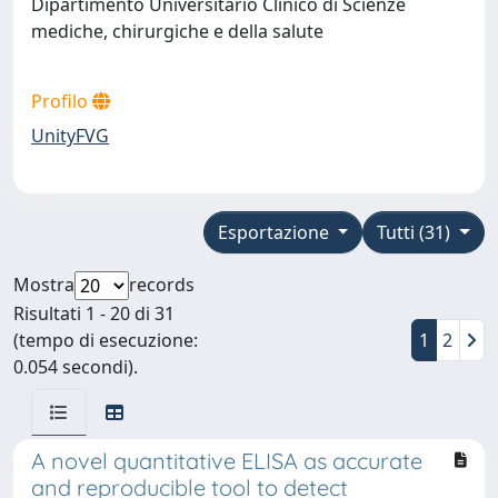
Dipartimento Universitario Clinico di Scienze
mediche, chirurgiche e della salute
Profilo
UnityFVG
Esportazione
Tutti (31)
Mostra
records
Risultati 1 - 20 di 31
(tempo di esecuzione:
1
2
0.054 secondi).
A novel quantitative ELISA as accurate
and reproducible tool to detect