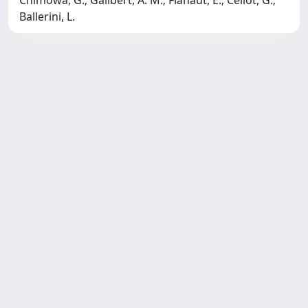
Ballerini, L.
Copyright © 2026
Università degli Studi Trieste |
Dove
siamo
|
Privacy
Piazzale Europa,1 34127 Trieste, Italia -
Tel. +39 040.558.7111 - P.IVA 00211830328
- C.F. 80013890324 - P.E.C.:
ateneo@pec.units.it