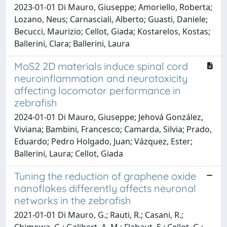
2023-01-01 Di Mauro, Giuseppe; Amoriello, Roberta;
Lozano, Neus; Carnasciali, Alberto; Guasti, Daniele;
Becucci, Maurizio; Cellot, Giada; Kostarelos, Kostas;
Ballerini, Clara; Ballerini, Laura
MoS2 2D materials induce spinal cord
neuroinflammation and neurotoxicity
affecting locomotor performance in
zebrafish
2024-01-01 Di Mauro, Giuseppe; Jehová González,
Viviana; Bambini, Francesco; Camarda, Silvia; Prado,
Eduardo; Pedro Holgado, Juan; Vázquez, Ester;
Ballerini, Laura; Cellot, Giada
Tuning the reduction of graphene oxide
nanoflakes differently affects neuronal
networks in the zebrafish
2021-01-01 Di Mauro, G.; Rauti, R.; Casani, R.;
Chimowa, G.; Galibert, A. M.; Flahaut, E.; Cellot, G.;