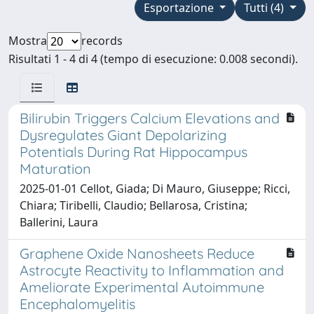
Esportazione
Tutti (4)
Mostra
records
Risultati 1 - 4 di 4 (tempo di esecuzione: 0.008 secondi).
Bilirubin Triggers Calcium Elevations and
Dysregulates Giant Depolarizing
Potentials During Rat Hippocampus
Maturation
2025-01-01 Cellot, Giada; Di Mauro, Giuseppe; Ricci,
Chiara; Tiribelli, Claudio; Bellarosa, Cristina;
Ballerini, Laura
Graphene Oxide Nanosheets Reduce
Astrocyte Reactivity to Inflammation and
Ameliorate Experimental Autoimmune
Encephalomyelitis