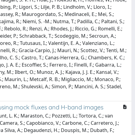
g, P.; Ligori, S.; Lilje, P. B.; Lindholm, V.; Lloro, I.;
Massey, R.; Maurogordato, S.; Medinaceli, E.; Mei, S.;
ima, R.; Niemi, S. -M.; Nutma, T.; Padilla, C.; Paltani, S.;
.; Rebolo, R.; Renzi, A.; Rhodes, J.; Riccio, G.; Romelli, E.;
neider, P.; Schrabback, T.; Scodeggio, M.; Secroun, A.;
-Moreo, R.; Tutusaus, I.; Valentijn, E. A.; Valenziano, L.;
lli, R.; Gracia-Carpio, J.; Mauri, N.; Scottez, V.; Tenti, M.;
valho, C. S.; Castro, T.; Canas-Herrera, G.; Chambers, K. C.;
. A. E.; Escoffier, S.; Ferrero, I.; Finelli, F.; Gabarra, L.;
.; Ilbert, O.; Munoz, A. J.; Kajava, J. J. E.; Kansal, V.;
S.; Maurin, L.; Metcalf, R. B.; Migliaccio, M.; Monaco, P.;
reno, M.; Shulevski, A.; Simon, P.; Mancini, A. S.; Stadel,
ng using mock fluxes and H-band images
nt, L. K.; Maraston, C.; Pozzetti, L.; Tortora, C.; van
 Camera, S.; Capobianco, V.; Carbone, C.; Carretero, J.;
 Da Silva, A.; Degaudenzi, H.; Douspis, M.; Dubath, F.;