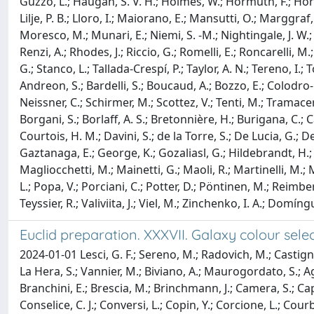
Guzzo, L.; Haugan, S. V. H.; Holmes, W.; Hormuth, F.; Horn
Lilje, P. B.; Lloro, I.; Maiorano, E.; Mansutti, O.; Marggraf,
Moresco, M.; Munari, E.; Niemi, S. -M.; Nightingale, J. W.; N
Renzi, A.; Rhodes, J.; Riccio, G.; Romelli, E.; Roncarelli, M.;
G.; Stanco, L.; Tallada-Crespí, P.; Taylor, A. N.; Tereno, I.;
Andreon, S.; Bardelli, S.; Boucaud, A.; Bozzo, E.; Colodro-C
Neissner, C.; Schirmer, M.; Scottez, V.; Tenti, M.; Tramacer
Borgani, S.; Borlaff, A. S.; Bretonnière, H.; Burigana, C.; 
Courtois, H. M.; Davini, S.; de la Torre, S.; De Lucia, G.; De
Gaztanaga, E.; George, K.; Gozaliasl, G.; Hildebrandt, H.; H
Magliocchetti, M.; Mainetti, G.; Maoli, R.; Martinelli, M.; 
L.; Popa, V.; Porciani, C.; Potter, D.; Pöntinen, M.; Reimber
Teyssier, R.; Valiviita, J.; Viel, M.; Zinchenko, I. A.; Domí
Euclid preparation. XXXVII. Galaxy colour sel
2024-01-01 Lesci, G. F.; Sereno, M.; Radovich, M.; Castignan
La Hera, S.; Vannier, M.; Biviano, A.; Maurogordato, S.; Ag
Branchini, E.; Brescia, M.; Brinchmann, J.; Camera, S.; Capo
Conselice, C. J.; Conversi, L.; Copin, Y.; Corcione, L.; Courb