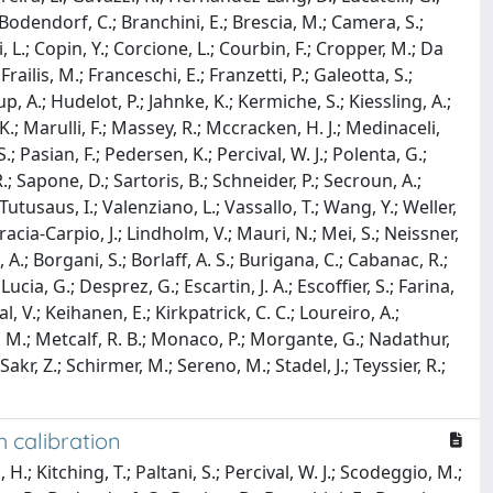
 Bodendorf, C.; Branchini, E.; Brescia, M.; Camera, S.;
, L.; Copin, Y.; Corcione, L.; Courbin, F.; Cropper, M.; Da
Frailis, M.; Franceschi, E.; Franzetti, P.; Galeotta, S.;
p, A.; Hudelot, P.; Jahnke, K.; Kermiche, S.; Kiessling, A.;
 K.; Marulli, F.; Massey, R.; Mccracken, H. J.; Medinaceli,
; Pasian, F.; Pedersen, K.; Percival, W. J.; Polenta, G.;
 R.; Sapone, D.; Sartoris, B.; Schneider, P.; Secroun, A.;
.; Tutusaus, I.; Valenziano, L.; Vassallo, T.; Wang, Y.; Weller,
acia-Carpio, J.; Lindholm, V.; Mauri, N.; Mei, S.; Neissner,
 A.; Borgani, S.; Borlaff, A. S.; Burigana, C.; Cabanac, R.;
ucia, G.; Desprez, G.; Escartin, J. A.; Escoffier, S.; Farina,
al, V.; Keihanen, E.; Kirkpatrick, C. C.; Loureiro, A.;
i, M.; Metcalf, R. B.; Monaco, P.; Morgante, G.; Nadathur,
Sakr, Z.; Schirmer, M.; Sereno, M.; Stadel, J.; Teyssier, R.;
 calibration
H.; Kitching, T.; Paltani, S.; Percival, W. J.; Scodeggio, M.;