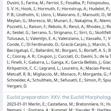
Dusini, S.; Farina, M.; Ferriol, S.; Fosalba, P.; Fotopoulou, 
S. V. H.; Hook, I.; Hormuth, F.; Hornstrup, A.; Hudelot, P.; 
P. B.; Lindholm, V.; Lloro, I.; Maiorano, E.; Mansutti, O.; 
Meylan, G.; Moresco, M.; Munari, E.; Nakajima, R.; Niemi, S. 
Pozzetti, L.; Raison, F.; Rebolo, R.; Renzi, A.; Rhodes, J.; R
A.; Seidel, G.; Serrano, S.; Sirignano, C.; Sirri, G.; Skottfelt
Tutusaus, I.; Valentijn, E. A.; Valenziano, L.; Vassallo, T.
Conde, C.; Di Ferdinando, D.; Graciá-Carpio, J.; Marcin, S.; 
Baccigalupi, C.; Ballardini, M.; Borgani, S.; Borlaff, A. S.
C.; Cooray, A. R.; Coupon, J.; Cucciati, O.; Davini, S.; de la
I.; Finelli, F.; Gabarra, L.; Ganga, K.; García-Bellido, J.; 
Kirkpatrick, C. C.; Legrand, L.; Loureiro, A.; Macias-Perez, 
Metcalf, R. B.; Migliaccio, M.; Monaco, P.; Morgante, G.; Nad
Schneider, A.; Schultheis, M.; Sefusatti, E.; Simon, P.; Spurio
Vergani, D.
Euclid preparation: XXV. the Euclid Morpholog
2023-01-01 Merlin, E.; Castellano, M.; Bretonniere, H.; Huer
Nemani, L.; Fontana, A.; Kummel, M.; Haualer, B.; Hartley, W