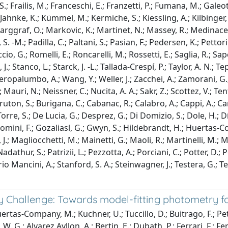
S.; Frailis, M.; Franceschi, E.; Franzetti, P.; Fumana, M.; Galeott
Jahnke, K.; Kümmel, M.; Kermiche, S.; Kiessling, A.; Kilbinger, M
Marggraf, O.; Markovic, K.; Martinet, N.; Massey, R.; Medinaceli
-M.; Padilla, C.; Paltani, S.; Pasian, F.; Pedersen, K.; Pettorin
iccio, G.; Romelli, E.; Roncarelli, M.; Rossetti, E.; Saglia, R.; S
, J.; Stanco, L.; Starck, J. -L.; Tallada-Crespí, P.; Taylor, A. N.; T
; Veropalumbo, A.; Wang, Y.; Weller, J.; Zacchei, A.; Zamorani, G.
Mauri, N.; Neissner, C.; Nucita, A. A.; Sakr, Z.; Scottez, V.; Te
; Bruton, S.; Burigana, C.; Cabanac, R.; Calabro, A.; Cappi, A.; 
 Torre, S.; De Lucia, G.; Desprez, G.; Di Domizio, S.; Dole, H.; D
Giacomini, F.; Gozaliasl, G.; Gwyn, S.; Hildebrandt, H.; Huertas-
J.; Magliocchetti, M.; Mainetti, G.; Maoli, R.; Martinelli, M.; Ma
athur, S.; Patrizii, L.; Pezzotta, A.; Porciani, C.; Potter, D.; 
 Mancini, A.; Stanford, S. A.; Steinwagner, J.; Testera, G.; Teyssie
y Challenge: Towards model-fitting photometry for
tas-Company, M.; Kuchner, U.; Tuccillo, D.; Buitrago, F.; Peter
. G.; Alvarez Ayllon, A.; Bertin, E.; Dubath, P.; Ferrari, F.; Fe