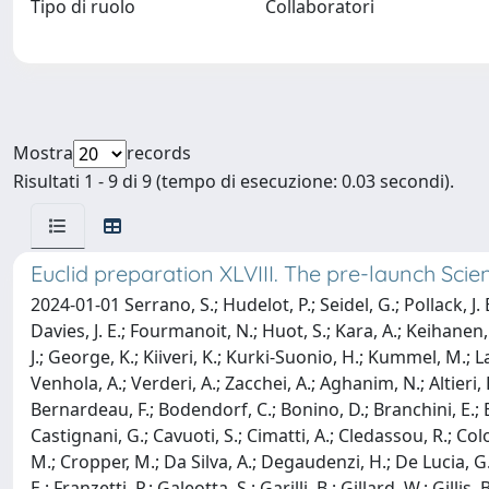
Tipo di ruolo
Collaboratori
Mostra
records
Risultati 1 - 9 di 9 (tempo di esecuzione: 0.03 secondi).
Euclid preparation XLVIII. The pre-launch S
2024-01-01 Serrano, S.; Hudelot, P.; Seidel, G.; Pollack, J. E.
Davies, J. E.; Fourmanoit, N.; Huot, S.; Kara, A.; Keihanen
J.; George, K.; Kiiveri, K.; Kurki-Suonio, H.; Kummel, M.; La
Venhola, A.; Verderi, A.; Zacchei, A.; Aghanim, N.; Altieri, B
Bernardeau, F.; Bodendorf, C.; Bonino, D.; Branchini, E.; 
Castignani, G.; Cavuoti, S.; Cimatti, A.; Cledassou, R.; Col
M.; Cropper, M.; Da Silva, A.; Degaudenzi, H.; De Lucia, G.; D
E.; Franzetti, P.; Galeotta, S.; Garilli, B.; Gillard, W.; Gill