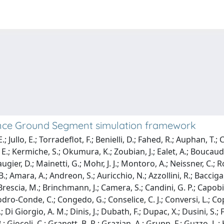
cience Ground Segment simulation framework
; Jullo, E.; Torradeflot, F.; Benielli, D.; Fahed, R.; Auphan, T.; 
, E.; Kermiche, S.; Okumura, K.; Zoubian, J.; Ealet, A.; Boucaud
ugier, D.; Mainetti, G.; Mohr, J. J.; Montoro, A.; Neissner, C.; R
.; Amara, A.; Andreon, S.; Auricchio, N.; Azzollini, R.; Baccigalup
Brescia, M.; Brinchmann, J.; Camera, S.; Candini, G. P.; Capobi
odro-Conde, C.; Congedo, G.; Conselice, C. J.; Conversi, L.; Cop
i Giorgio, A. M.; Dinis, J.; Dubath, F.; Dupac, X.; Dusini, S.; Fa
is, B.; Giocoli, C.; Granett, B. R.; Grazian, A.; Grupp, F.; Guzzo,