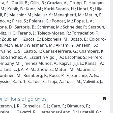
a, S.; Garilli, B.; Gillis, B.; Grazian, A.; Grupp, F.; Haugan,
.; Kubik, B.; Kunz, M.; Kurki-Suonio, H.; Ligori, S.; Lilje,
, E.; Melchior, M.; Mellier, Y.; Meneghetti, M.; Merlin, E.;
o, V.; Pires, S.; Polenta, G.; Poncet, M.; Popa, L. A.;
apone, D.; Sartoris, B.; Schirmer, M.; Schneider, P.; Secroun,
eplitz, H. I.; Tereno, I.; Toledo-Moreo, R.; Torradeflot, F.;
; Zoubian, J.; Zucca, E.; Bolzonella, M.; Bozzo, E.; Colodro-
nti, M.; Viel, M.; Wiesmann, M.; Akrami, Y.; Anselmi, S.;
Carvalho, C. S.; Castro, T.; Cañas-Herrera, G.; Chambers, K.
íaz-Sánchez, A.; Escartin Vigo, J. A.; Escoffier, S.; Ferrero,
Company, M.; Jimenez Muñoz, A.; Kajava, J. J. E.; Kansal, V.;
rtins, C. J. A. P.; Matthew, S.; Maturi, M.; Maurin, L.;
Pöntinen, M.; Reimberg, P.; Rocci, P. -F.; Sánchez, A. G.;
r, R.; Toft, S.; Tosi, S.; Troja, A.; Tucci, M.; Valiviita, J.;
 billions of galaxies
son, J. R.; Conselice, C. J.; Caro, F.; Dimauro, P.;
rreira, L.; Gavazzi, R.; Hernandez-Lang, D.; Lucatelli, G.;