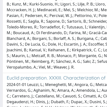
B.; Kunz, M.; Kurki-Suonio, H.; Ligori, S.; Lilje, P. B.; Llo
Mccracken, H. J.; Medinaceli, E.; Mei, S.; Melchior, M.; Men
Pasian, F.; Pedersen, K.; Percival, W. J.; Pettorino, V.; Pole
Rossetti, E.; Saglia, R.; Sapone, D.; Sartoris, B.; Schneider, P
Toledo-Moreo, R.; Torradeflot, F.; Tutusaus, I.; Valentijn, E
M.; Boucaud, A.; Di Ferdinando, D.; Farina, M.; Graciá-Carpi
Blanchard, A.; Borgani, S.; Borlaff, A. S.; Burigana, C.; Ca
Davini, S.; De Lucia, G.; Dole, H.; Escartin, J. A.; Escoffier
Joachimi, B.; Kansal, V.; Keihanen, E.; Kirkpatrick, C. C.; 
S.; Maurin, L.; Metcalf, R. B.; Monaco, P.; Morgante, G.; Nada
Pöntinen, M.; Reimberg, P.; Sánchez, A. G.; Sakr, Z.; Sefusatti
Veropalumbo, A.; Viel, M.; Weaver, J. R.
Euclid preparation. XXXIII. Characterization o
2024-01-01 Leuzzi, L.; Meneghetti, M.; Angora, G.; Metcalf, R
Vernardos, G.; Aghanim, N.; Amara, A.; Amendola, L.; Auri
C.; Carretero, J.; Castellano, M.; Cavuoti, S.; Cimatti, A.; 
Degaudenzi, H.; Dinis, J.; Dubath, F.; Dupac, X.; Dusini, S.; 