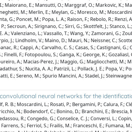
ro, I.; Maiorano, E.; Mansutti, O.; Marggraf, O.; Markovic, K.; M
eghetti, M.; Merlin, E.; Meylan, G.; Moresco, M.; Moscardini, L.
nta, G.; Poncet, M.; Popa, L. A.; Raison, F.; Rebolo, R.; Renzi, A.
.; Secroun, A.; Sirignano, C.; Sirri, G.; Skottfelt, J.; Stanco, L.;
. A.; Valenziano, L.; Vassallo, T.; Wang, Y.; Zamorani, G.; Zoubi
o, J.; Lindholm, V.; Maino, D.; Mauri, N.; Neissner, C.; Scottez,
banac, R.; Cappi, A.; Carvalho, C. S.; Casas, S.; Castignani, G.;
, S.; Finelli, F.; Fotopoulou, S.; Ganga, K.; George, K.; Gozalias
Loureiro, A.; Macias-Perez, J.; Maggio, G.; Magliocchetti, M.; M
thur, S.; Nucita, A. A.; Patrizii, L.; Pollack, J. E.; Popa, V.; Por
, E.; Sereno, M.; Spurio Mancini, A.; Stadel, J.; Steinwagner, J.; 
f convolutional neural networks for the identifica
. B.; Moscardini, L.; Rosati, P.; Bergamini, P.; Calura, F.; Clém
cchio, N.; Bodendorf, C.; Bonino, D.; Branchini, E.; Brescia,
Cledassou, R.; Congedo, G.; Conselice, C. J.; Conversi, L.; Copin,
Farrens, S.; Ferriol, S.; Frailis, M.; Franceschi, E.; Fumana, M.; 