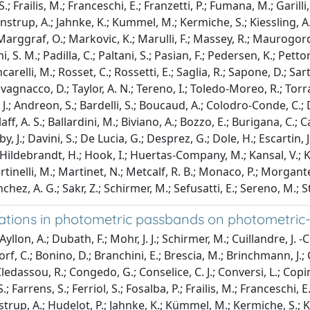
.; Frailis, M.; Franceschi, E.; Franzetti, P.; Fumana, M.; Garilli, 
strup, A.; Jahnke, K.; Kummel, M.; Kermiche, S.; Kiessling, A.;
 O.; Marggraf, O.; Markovic, K.; Marulli, F.; Massey, R.; Maurogo
S. M.; Padilla, C.; Paltani, S.; Pasian, F.; Pedersen, K.; Pettor
oncarelli, M.; Rosset, C.; Rossetti, E.; Saglia, R.; Sapone, D.; S
Tavagnacco, D.; Taylor, A. N.; Tereno, I.; Toledo-Moreo, R.; Torra
 J.; Andreon, S.; Bardelli, S.; Boucaud, A.; Colodro-Conde, C.;
laff, A. S.; Ballardini, M.; Biviano, A.; Bozzo, E.; Burigana, C.; 
, J.; Davini, S.; De Lucia, G.; Desprez, G.; Dole, H.; Escartin, J
.; Hildebrandt, H.; Hook, I.; Huertas-Company, M.; Kansal, V.; K
tinelli, M.; Martinet, N.; Metcalf, R. B.; Monaco, P.; Morgante, G
, A. G.; Sakr, Z.; Schirmer, M.; Sefusatti, E.; Sereno, M.; Stadel,
ariations in photometric passbands on photometric
llon, A.; Dubath, F.; Mohr, J. J.; Schirmer, M.; Cuillandre, J. -C
orf, C.; Bonino, D.; Branchini, E.; Brescia, M.; Brinchmann, J.
 Cledassou, R.; Congedo, G.; Conselice, C. J.; Conversi, L.; Copin
arrens, S.; Ferriol, S.; Fosalba, P.; Frailis, M.; Franceschi, E.; F
trup, A.; Hudelot, P.; Jahnke, K.; Kümmel, M.; Kermiche, S.; Kie