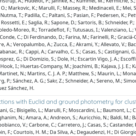
strup, A.; Hudelot, P.; Jahnke, K.; Kümmel, M.; Kermiche, S.; K
 O.; Markovic, K.; Marulli, F.; Massey, R.; Medinaceli, E.; Mei, S
utma, T.; Padilla, C.; Paltani, S.; Pasian, F.; Pedersen, K.; Pett
 Rossetti, E.; Saglia, R.; Sapone, D.; Sartoris, B.; Schneider, P.;
 Toledo-Moreo, R.; Torradeflot, F.; Tutusaus, I.; Valenziano, L.; 
onde, C.; Di Ferdinando, D.; Farina, M.; Farinelli, R.; Graciá-C
e, A.; Veropalumbo, A.; Zucca, E.; Akrami, Y.; Allevato, V.; Bacc
Cabanac, R.; Cappi, A.; Carvalho, C. S.; Casas, S.; Castignani, G
sprez, G.; Di Domizio, S.; Dole, H.; Escartin Vigo, J. A.; Escoffie
ook, I.; Huertas-Company, M.; Joachimi, B.; Kajava, J. J. E.; Kan
Martinet, N.; Martins, C. J. A. P.; Matthew, S.; Maurin, L.; Monac
g, P.; Sánchez, A. G.; Sakr, Z.; Schneider, A.; Sereno, M.; Simon
nguez Sánchez, H.
ections with Euclid and ground photometry for clu
i, G.; Bisigello, L.; Marulli, F.; Moscardini, L.; Baumont, L.; C
hanim, N.; Amara, A.; Andreon, S.; Auricchio, N.; Baldi, M.; Ba
bianco, V.; Carbone, C.; Carretero, J.; Casas, S.; Castander, F.
in, F.; Courtois, H. M.; Da Silva, A.; Degaudenzi, H.; Di Giorgio,