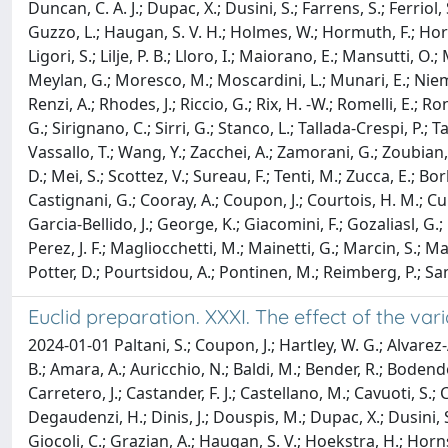
Duncan, C. A. J.; Dupac, X.; Dusini, S.; Farrens, S.; Ferriol, S
Guzzo, L.; Haugan, S. V. H.; Holmes, W.; Hormuth, F.; Horn
Ligori, S.; Lilje, P. B.; Lloro, I.; Maiorano, E.; Mansutti,
Meylan, G.; Moresco, M.; Moscardini, L.; Munari, E.; Niemi, 
Renzi, A.; Rhodes, J.; Riccio, G.; Rix, H. -W.; Romelli, E.; R
G.; Sirignano, C.; Sirri, G.; Stanco, L.; Tallada-Crespi, P.; 
Vassallo, T.; Wang, Y.; Zacchei, A.; Zamorani, G.; Zoubian,
D.; Mei, S.; Scottez, V.; Sureau, F.; Tenti, M.; Zucca, E.; Bor
Castignani, G.; Cooray, A.; Coupon, J.; Courtois, H. M.; Cuby
Garcia-Bellido, J.; George, K.; Giacomini, F.; Gozaliasl, G
Perez, J. F.; Magliocchetti, M.; Mainetti, G.; Marcin, S.; Mar
Potter, D.; Pourtsidou, A.; Pontinen, M.; Reimberg, P.; Sanchez
Euclid preparation. XXXI. The effect of the v
2024-01-01 Paltani, S.; Coupon, J.; Hartley, W. G.; Alvarez-Ay
B.; Amara, A.; Auricchio, N.; Baldi, M.; Bender, R.; Bodend
Carretero, J.; Castander, F. J.; Castellano, M.; Cavuoti, S.;
Degaudenzi, H.; Dinis, J.; Douspis, M.; Dupac, X.; Dusini, S.; F
Giocoli, C.; Grazian, A.; Haugan, S. V.; Hoekstra, H.; Horns