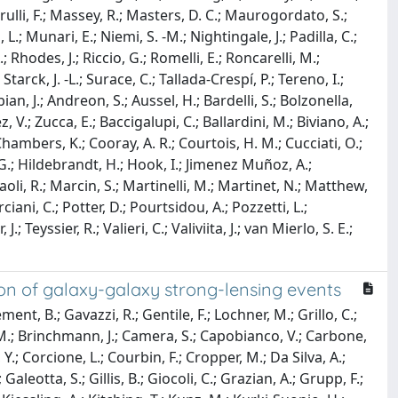
arulli, F.; Massey, R.; Masters, D. C.; Maurogordato, S.;
; Munari, E.; Niemi, S. -M.; Nightingale, J.; Padilla, C.;
; Rhodes, J.; Riccio, G.; Romelli, E.; Roncarelli, M.;
 Starck, J. -L.; Surace, C.; Tallada-Crespí, P.; Tereno, I.;
an, J.; Andreon, S.; Aussel, H.; Bardelli, S.; Bolzonella,
 V.; Zucca, E.; Baccigalupi, C.; Ballardini, M.; Biviano, A.;
 Chambers, K.; Cooray, A. R.; Courtois, H. M.; Cucciati, O.;
l, G.; Hildebrandt, H.; Hook, I.; Jimenez Muñoz, A.;
aoli, R.; Marcin, S.; Martinelli, M.; Martinet, N.; Matthew,
ciani, C.; Potter, D.; Pourtsidou, A.; Pozzetti, L.;
Teyssier, R.; Valieri, C.; Valiviita, J.; van Mierlo, S. E.;
tion of galaxy-galaxy strong-lensing events
ent, B.; Gavazzi, R.; Gentile, F.; Lochner, M.; Grillo, C.;
 M.; Brinchmann, J.; Camera, S.; Capobianco, V.; Carbone,
 Y.; Corcione, L.; Courbin, F.; Cropper, M.; Da Silva, A.;
Galeotta, S.; Gillis, B.; Giocoli, C.; Grazian, A.; Grupp, F.;