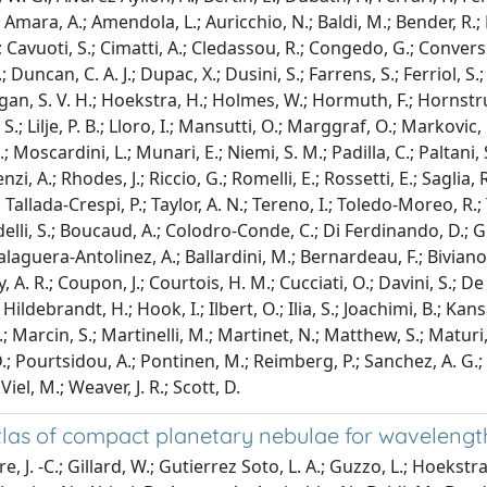
 Amara, A.; Amendola, L.; Auricchio, N.; Baldi, M.; Bender, R.;
; Cavuoti, S.; Cimatti, A.; Cledassou, R.; Congedo, G.; Conversi
Duncan, C. A. J.; Dupac, X.; Dusini, S.; Farrens, S.; Ferriol, S.; 
 Haugan, S. V. H.; Hoekstra, H.; Holmes, W.; Hormuth, F.; Hornstru
 S.; Lilje, P. B.; Lloro, I.; Mansutti, O.; Marggraf, O.; Markovic,
oscardini, L.; Munari, E.; Niemi, S. M.; Padilla, C.; Paltani, S.
nzi, A.; Rhodes, J.; Riccio, G.; Romelli, E.; Rossetti, E.; Saglia,
 -L.; Tallada-Crespi, P.; Taylor, A. N.; Tereno, I.; Toledo-Moreo, R
delli, S.; Boucaud, A.; Colodro-Conde, C.; Di Ferdinando, D.; Gr
Balaguera-Antolinez, A.; Ballardini, M.; Bernardeau, F.; Biviano,
 A. R.; Coupon, J.; Courtois, H. M.; Cucciati, O.; Davini, S.; De L
Hildebrandt, H.; Hook, I.; Ilbert, O.; Ilia, S.; Joachimi, B.; Kans
.; Marcin, S.; Martinelli, M.; Martinet, N.; Matthew, S.; Matur
r, D.; Pourtsidou, A.; Pontinen, M.; Reimberg, P.; Sanchez, A. G.; 
Viel, M.; Weaver, J. R.; Scott, D.
atlas of compact planetary nebulae for wavelength
 J. -C.; Gillard, W.; Gutierrez Soto, L. A.; Guzzo, L.; Hoekstra, 