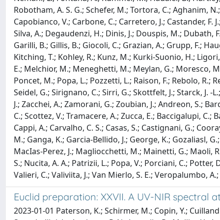
Robotham, A. S. G.; Schefer, M.; Tortora, C.; Aghanim, N.;
Capobianco, V.; Carbone, C.; Carretero, J.; Castander, F. J.
Silva, A.; Degaudenzi, H.; Dinis, J.; Douspis, M.; Dubath, F.; 
Garilli, B.; Gillis, B.; Giocoli, C.; Grazian, A.; Grupp, F.;
Kitching, T.; Kohley, R.; Kunz, M.; Kurki-Suonio, H.; Ligori,
E.; Melchior, M.; Meneghetti, M.; Meylan, G.; Moresco, M.; M
Poncet, M.; Popa, L.; Pozzetti, L.; Raison, F.; Rebolo, R.; Re
Seidel, G.; Sirignano, C.; Sirri, G.; Skottfelt, J.; Starck, J.
J.; Zacchei, A.; Zamorani, G.; Zoubian, J.; Andreon, S.; Bar
C.; Scottez, V.; Tramacere, A.; Zucca, E.; Baccigalupi, C.; 
Cappi, A.; Carvalho, C. S.; Casas, S.; Castignani, G.; Cooray,
M.; Ganga, K.; Garcia-Bellido, J.; George, K.; Gozaliasl, G.; 
MacIas-Perez, J.; Magliocchetti, M.; Mainetti, G.; Maoli, R
S.; Nucita, A. A.; Patrizii, L.; Popa, V.; Porciani, C.; Potte
Valieri, C.; Valiviita, J.; Van Mierlo, S. E.; Veropalumbo, A.; 
Euclid preparation: XXVII. A UV-NIR spectral 
2023-01-01 Paterson, K.; Schirmer, M.; Copin, Y.; Cuillandre,