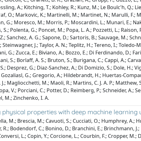
ling, A.; Kitching, T.; Kohley, R.; Kunz, M.; Le Boulc'h, Q.; Liebin
, O.; Markovic, K.; Martinelli, M.; Martinet, N.; Marulli, F.; 
n, G.; Moresco, M.; Morris, P.; Moscardini, L.; Munari, E.; Nakaj
, S.; Polenta, G.; Poncet, M.; Popa, L. A.; Pozzetti, L.; Raison, F
r, Z.; Sanchez, A. G.; Sapone, D.; Sartoris, B.; Sauvage, M.; Sch
-L.; Steinwagner, J.; Taylor, A. N.; Teplitz, H.; Tereno, I.; Toledo
, G.; Zucca, E.; Biviano, A.; Bozzo, E.; Di Ferdinando, D.; Farine
ani, S.; Borlaff, A. S.; Bruton, S.; Burigana, C.; Cappi, A.; Car
S.; Desprez, G.; Diaz-Sanchez, A.; Di Domizio, S.; Dole, H.; Vigo, J
 Gozaliasl, G.; Gregorio, A.; Hildebrandt, H.; Huertas-Company, M
J.; Magliocchetti, M.; Maoli, R.; Martins, C. J. A. P.; Matthew, 
a, V.; Porciani, C.; Potter, D.; Reimberg, P.; Schneider, A.; Se
iel, M.; Zinchenko, I. A.
axy physical properties with deep machine learni
lla, M.; Brescia, M.; Cavuoti, S.; Cucciati, O.; Humphrey, A.; Hu
r, R.; Bodendorf, C.; Bonino, D.; Branchini, E.; Brinchmann, J.;
Conversi, L.; Copin, Y.; Corcione, L.; Courbin, F.; Cropper, M.;