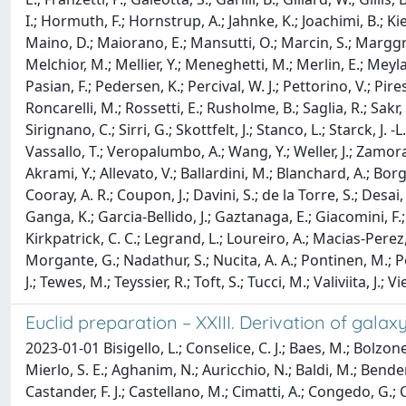
I.; Hormuth, F.; Hornstrup, A.; Jahnke, K.; Joachimi, B.; Kiess
Maino, D.; Maiorano, E.; Mansutti, O.; Marcin, S.; Marggraf
Melchior, M.; Mellier, Y.; Meneghetti, M.; Merlin, E.; Meyla
Pasian, F.; Pedersen, K.; Percival, W. J.; Pettorino, V.; Pires
Roncarelli, M.; Rossetti, E.; Rusholme, B.; Saglia, R.; Sak
Sirignano, C.; Sirri, G.; Skottfelt, J.; Stanco, L.; Starck, J. 
Vassallo, T.; Veropalumbo, A.; Wang, Y.; Weller, J.; Zamorani
Akrami, Y.; Allevato, V.; Ballardini, M.; Blanchard, A.; Borg
Cooray, A. R.; Coupon, J.; Davini, S.; de la Torre, S.; Desai, 
Ganga, K.; Garcia-Bellido, J.; Gaztanaga, E.; Giacomini, F.;
Kirkpatrick, C. C.; Legrand, L.; Loureiro, A.; Macias-Perez, 
Morgante, G.; Nadathur, S.; Nucita, A. A.; Pontinen, M.; Pop
J.; Tewes, M.; Teyssier, R.; Toft, S.; Tucci, M.; Valiviita, J.; V
Euclid preparation – XXIII. Derivation of gal
2023-01-01 Bisigello, L.; Conselice, C. J.; Baes, M.; Bolzone
Mierlo, S. E.; Aghanim, N.; Auricchio, N.; Baldi, M.; Bende
Castander, F. J.; Castellano, M.; Cimatti, A.; Congedo, G.; 