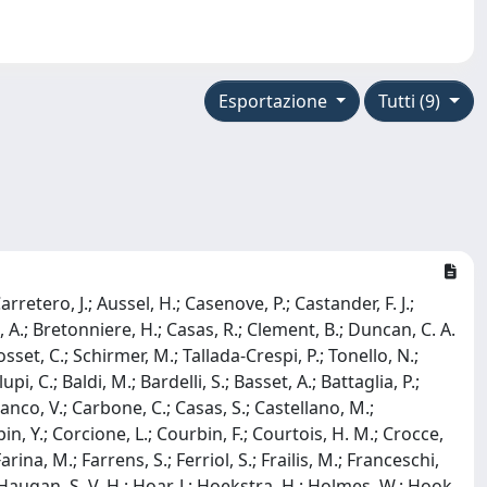
Esportazione
Tutti (9)
Carretero, J.; Aussel, H.; Casenove, P.; Castander, F. J.;
, A.; Bretonniere, H.; Casas, R.; Clement, B.; Duncan, C. A.
osset, C.; Schirmer, M.; Tallada-Crespi, P.; Tonello, N.;
i, C.; Baldi, M.; Bardelli, S.; Basset, A.; Battaglia, P.;
anco, V.; Carbone, C.; Casas, S.; Castellano, M.;
in, Y.; Corcione, L.; Courbin, F.; Courtois, H. M.; Crocce,
rina, M.; Farrens, S.; Ferriol, S.; Frailis, M.; Franceschi,
 L.; Haugan, S. V. H.; Hoar, J.; Hoekstra, H.; Holmes, W.; Hook,