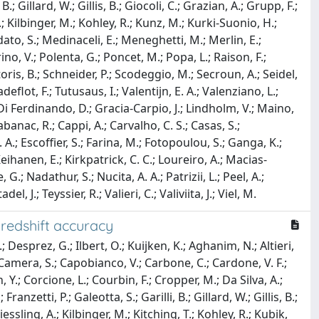
B.; Gillard, W.; Gillis, B.; Giocoli, C.; Grazian, A.; Grupp, F.;
 Kilbinger, M.; Kohley, R.; Kunz, M.; Kurki-Suonio, H.;
rdato, S.; Medinaceli, E.; Meneghetti, M.; Merlin, E.;
ino, V.; Polenta, G.; Poncet, M.; Popa, L.; Raison, F.;
artoris, B.; Schneider, P.; Scodeggio, M.; Secroun, A.; Seidel,
deflot, F.; Tutusaus, I.; Valentijn, E. A.; Valenziano, L.;
 Di Ferdinando, D.; Gracia-Carpio, J.; Lindholm, V.; Maino,
Cabanac, R.; Cappi, A.; Carvalho, C. S.; Casas, S.;
. A.; Escoffier, S.; Farina, M.; Fotopoulou, S.; Ganga, K.;
eihanen, E.; Kirkpatrick, C. C.; Loureiro, A.; Macias-
.; Nadathur, S.; Nucita, A. A.; Patrizii, L.; Peel, A.;
 J.; Teyssier, R.; Valieri, C.; Valiviita, J.; Viel, M.
-redshift accuracy
.; Desprez, G.; Ilbert, O.; Kuijken, K.; Aghanim, N.; Altieri,
; Camera, S.; Capobianco, V.; Carbone, C.; Cardone, V. F.;
, Y.; Corcione, L.; Courbin, F.; Cropper, M.; Da Silva, A.;
ranzetti, P.; Galeotta, S.; Garilli, B.; Gillard, W.; Gillis, B.;
ssling, A.; Kilbinger, M.; Kitching, T.; Kohley, R.; Kubik,