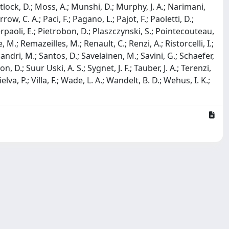
tlock, D.; Moss, A.; Munshi, D.; Murphy, J. A.; Narimani,
row, C. A.; Paci, F.; Pagano, L.; Pajot, F.; Paoletti, D.;
ierpaoli, E.; Pietrobon, D.; Plaszczynski, S.; Pointecouteau,
, M.; Remazeilles, M.; Renault, C.; Renzi, A.; Ristorcelli, I.;
andri, M.; Santos, D.; Savelainen, M.; Savini, G.; Schaefer,
n, D.; Suur Uski, A. S.; Sygnet, J. F.; Tauber, J. A.; Terenzi,
elva, P.; Villa, F.; Wade, L. A.; Wandelt, B. D.; Wehus, I. K.;
Copyright © 2026