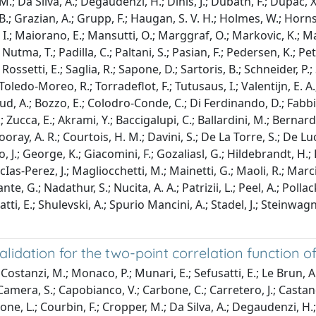
.; Da Silva, A.; Degaudenzi, H.; Dinis, J.; Dubath, F.; Dupac, X.; 
s, B.; Grazian, A.; Grupp, F.; Haugan, S. V. H.; Holmes, W.; Hor
oro, I.; Maiorano, E.; Mansutti, O.; Marggraf, O.; Markovic, K.;
Nutma, T.; Padilla, C.; Paltani, S.; Pasian, F.; Pedersen, K.; Pet
; Rossetti, E.; Saglia, R.; Sapone, D.; Sartoris, B.; Schneider, P.
.; Toledo-Moreo, R.; Torradeflot, F.; Tutusaus, I.; Valentijn, E. A.
ud, A.; Bozzo, E.; Colodro-Conde, C.; Di Ferdinando, D.; Fabbia
; Zucca, E.; Akrami, Y.; Baccigalupi, C.; Ballardini, M.; Bernard
oray, A. R.; Courtois, H. M.; Davini, S.; De La Torre, S.; De Lucia
do, J.; George, K.; Giacomini, F.; Gozaliasl, G.; Hildebrandt, H.; 
Ias-Perez, J.; Magliocchetti, M.; Mainetti, G.; Maoli, R.; Marcin,
, G.; Nadathur, S.; Nucita, A. A.; Patrizii, L.; Peel, A.; Pollack,
tti, E.; Shulevski, A.; Spurio Mancini, A.; Stadel, J.; Steinwagner
idation for the two-point correlation function of
; Costanzi, M.; Monaco, P.; Munari, E.; Sefusatti, E.; Le Brun, 
Camera, S.; Capobianco, V.; Carbone, C.; Carretero, J.; Castande
one, L.; Courbin, F.; Cropper, M.; Da Silva, A.; Degaudenzi, H.; 