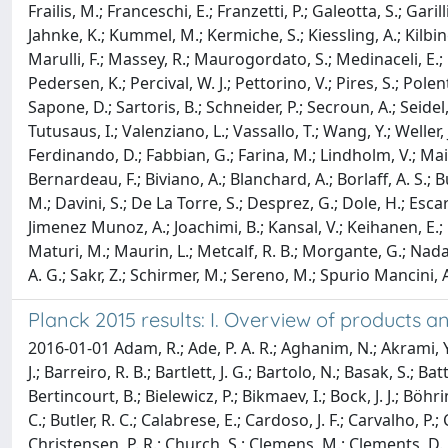
Frailis, M.; Franceschi, E.; Franzetti, P.; Galeotta, S.; Garil
Jahnke, K.; Kummel, M.; Kermiche, S.; Kiessling, A.; Kilbinge
Marulli, F.; Massey, R.; Maurogordato, S.; Medinaceli, E.; M
Pedersen, K.; Percival, W. J.; Pettorino, V.; Pires, S.; Polen
Sapone, D.; Sartoris, B.; Schneider, P.; Secroun, A.; Seidel, 
Tutusaus, I.; Valenziano, L.; Vassallo, T.; Wang, Y.; Weller
Ferdinando, D.; Fabbian, G.; Farina, M.; Lindholm, V.; Maino
Bernardeau, F.; Biviano, A.; Blanchard, A.; Borlaff, A. S.; 
M.; Davini, S.; De La Torre, S.; Desprez, G.; Dole, H.; Escarti
Jimenez Munoz, A.; Joachimi, B.; Kansal, V.; Keihanen, E.; K
Maturi, M.; Maurin, L.; Metcalf, R. B.; Morgante, G.; Nadathu
A. G.; Sakr, Z.; Schirmer, M.; Sereno, M.; Spurio Mancini, A.;
Planck 2015 results: I. Overview of products and
2016-01-01 Adam, R.; Ade, P. A. R.; Aghanim, N.; Akrami, Y.
J.; Barreiro, R. B.; Bartlett, J. G.; Bartolo, N.; Basak, S.; 
Bertincourt, B.; Bielewicz, P.; Bikmaev, I.; Bock, J. J.; Böhr
C.; Butler, R. C.; Calabrese, E.; Cardoso, J. F.; Carvalho, P.
Christensen, P. R.; Church, S.; Clemens, M.; Clements, D. L.