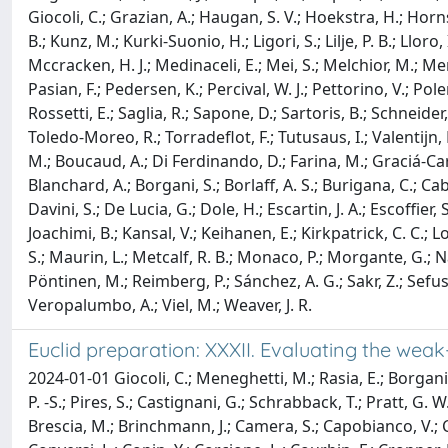
Giocoli, C.; Grazian, A.; Haugan, S. V.; Hoekstra, H.; Horns
B.; Kunz, M.; Kurki-Suonio, H.; Ligori, S.; Lilje, P. B.; Llo
Mccracken, H. J.; Medinaceli, E.; Mei, S.; Melchior, M.; Men
Pasian, F.; Pedersen, K.; Percival, W. J.; Pettorino, V.; Pole
Rossetti, E.; Saglia, R.; Sapone, D.; Sartoris, B.; Schneider, P
Toledo-Moreo, R.; Torradeflot, F.; Tutusaus, I.; Valentijn, E
M.; Boucaud, A.; Di Ferdinando, D.; Farina, M.; Graciá-Carpi
Blanchard, A.; Borgani, S.; Borlaff, A. S.; Burigana, C.; Ca
Davini, S.; De Lucia, G.; Dole, H.; Escartin, J. A.; Escoffier
Joachimi, B.; Kansal, V.; Keihanen, E.; Kirkpatrick, C. C.; 
S.; Maurin, L.; Metcalf, R. B.; Monaco, P.; Morgante, G.; Nada
Pöntinen, M.; Reimberg, P.; Sánchez, A. G.; Sakr, Z.; Sefusatti
Veropalumbo, A.; Viel, M.; Weaver, J. R.
Euclid preparation: XXXII. Evaluating the wea
2024-01-01 Giocoli, C.; Meneghetti, M.; Rasia, E.; Borgani, S
P. -S.; Pires, S.; Castignani, G.; Schrabback, T.; Pratt, G.
Brescia, M.; Brinchmann, J.; Camera, S.; Capobianco, V.; Ca