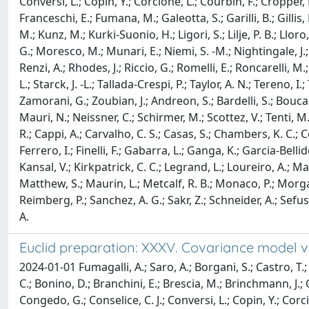
Conversi, L.; Copin, Y.; Corcione, L.; Courbin, F.; Cropper, M
Franceschi, E.; Fumana, M.; Galeotta, S.; Garilli, B.; Gilli
M.; Kunz, M.; Kurki-Suonio, H.; Ligori, S.; Lilje, P. B.; Ll
G.; Moresco, M.; Munari, E.; Niemi, S. -M.; Nightingale, J.; 
Renzi, A.; Rhodes, J.; Riccio, G.; Romelli, E.; Roncarelli, M.
L.; Starck, J. -L.; Tallada-Crespi, P.; Taylor, A. N.; Tereno, I
Zamorani, G.; Zoubian, J.; Andreon, S.; Bardelli, S.; Bouca
Mauri, N.; Neissner, C.; Schirmer, M.; Scottez, V.; Tenti, M.
R.; Cappi, A.; Carvalho, C. S.; Casas, S.; Chambers, K. C.; Co
Ferrero, I.; Finelli, F.; Gabarra, L.; Ganga, K.; Garcia-Belli
Kansal, V.; Kirkpatrick, C. C.; Legrand, L.; Loureiro, A.; Mac
Matthew, S.; Maurin, L.; Metcalf, R. B.; Monaco, P.; Morgante
Reimberg, P.; Sanchez, A. G.; Sakr, Z.; Schneider, A.; Sefusa
A.
Euclid preparation: XXXV. Covariance model val
2024-01-01 Fumagalli, A.; Saro, A.; Borgani, S.; Castro, T.
C.; Bonino, D.; Branchini, E.; Brescia, M.; Brinchmann, J.; 
Congedo, G.; Conselice, C. J.; Conversi, L.; Copin, Y.; Corci