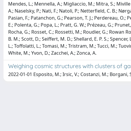
Mendes, L.; Mennella, A.; Migliaccio, M.; Mitra, S.; Mivil
A.; Naselsky, P.; Nati, F.; Natoli, P.; Netterfield, C. B.; Nør
Pasian, F.; Patanchon, G.; Pearson, T. J.; Perdereau, O.; Per
E.; Polenta, G.; Popa, L.; Pratt, G. W.; Prézeau, G.; Prunet, 
Rocha, G.; Rosset, C.; Rossetti, M.; Roudier, G.; Rowan Rob
B. M.; Scott, D.; Seiffert, M. D.; Shellard, E. P. S.; Spencer,
L.; Toffolatti, L.; Tomasi, M.; Tristram, M.; Tucci, M.; Tuovine
White, M.; Yvon, D.; Zacchei, A.; Zonca, A.
Weighing cosmic structures with clusters of g
2022-01-01 Esposito, M.; Irsic, V.; Costanzi, M.; Borgani, S.
Università degli Studi Trieste |
Dove siamo
|
Privacy