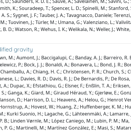
tos, D.; Saunders, R. D. E.; Sauvé, A.; Savelainen, M.; Savini, G.;
 Smith, K.; Souradeep, T.; Spencer, L. D.; Spinelli, M.; Stanford, 
A. S.; Sygnet, J. F.; Tauber, J. A.; Tavagnacco, Daniele; Terenzi, 
; Tuovinen, J.; Türler, M.; Umana, G.; Valenziano, L.; Valiviita, J
t, B. D.; Watson, R.; Wehus, I. K.; Welikala, N.; Weller, J.; White
ified gravity
 M.; Aumont, J.; Baccigalupi, C.; Banday, A. J.; Barreiro, R. B.
lewicz, P.; Bock, J. J.; Bonaldi, A.; Bonavera, L.; Bond, J. R.; Bor
A.; Chamballu, A.; Chiang, H. C.; Christensen, P. R.; Church, S.; 
Danese, L.; Davies, R. D.; Davis, R. J.; De Bernardis, P.; De Rosa, 
 Dupac, X.; Efstathiou, G.; Elsner, F.; Enßlin, T. A.; Eriksen, H. 
lli, S.; Ganga, K.; Giard, M.; Giraud Héraud, Y.; Gjerløw, E.; Go
anson, D.; Harrison, D. L.; Heavens, A.; Helou, G.; Henrot Ve
rnstrup, A.; Hovest, W.; Huang, Z.; Huffenberger, K. M.; Hurier, 
z, M.; Kurki Suonio, H.; Lagache, G.; Lähteenmäki, A.; Lamarre, 
je, P. B.; Linden Vørnle, M.; López Caniego, M.; Lubin, P. M.; Ma,
, P. G.; Martinelli, M.; Martínez González, E.; Masi, S.; Matarr