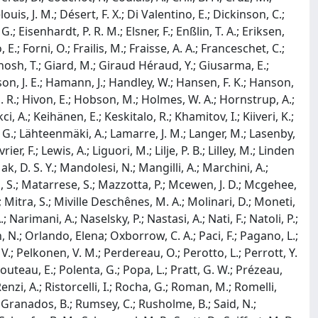
louis, J. M.; Désert, F. X.; Di Valentino, E.; Dickinson, C.;
; Eisenhardt, P. R. M.; Elsner, F.; Enßlin, T. A.; Eriksen,
E.; Forni, O.; Frailis, M.; Fraisse, A. A.; Franceschet, C.;
 Ghosh, T.; Giard, M.; Giraud Héraud, Y.; Giusarma, E.;
on, J. E.; Hamann, J.; Handley, W.; Hansen, F. K.; Hanson,
. R.; Hivon, E.; Hobson, M.; Holmes, W. A.; Hornstrup, A.;
kci, A.; Keihänen, E.; Keskitalo, R.; Khamitov, I.; Kiiveri, K.;
e, G.; Lähteenmäki, A.; Lamarre, J. M.; Langer, M.; Lasenby,
r, F.; Lewis, A.; Liguori, M.; Lilje, P. B.; Lilley, M.; Linden
k, D. S. Y.; Mandolesi, N.; Mangilli, A.; Marchini, A.;
i, S.; Matarrese, S.; Mazzotta, P.; Mcewen, J. D.; Mcgehee,
.; Mitra, S.; Miville Deschênes, M. A.; Molinari, D.; Moneti,
rimani, A.; Naselsky, P.; Nastasi, A.; Nati, F.; Natoli, P.;
, N.; Orlando, Elena; Oxborrow, C. A.; Paci, F.; Pagano, L.;
H. V.; Pelkonen, V. M.; Perdereau, O.; Perotto, L.; Perrott, Y.
ecouteau, E.; Polenta, G.; Popa, L.; Pratt, G. W.; Prézeau,
Renzi, A.; Ristorcelli, I.; Rocha, G.; Roman, M.; Romelli,
iz Granados, B.; Rumsey, C.; Rusholme, B.; Said, N.;