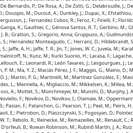
; De Bernardis, P.; De Rosa, A.; De Zotti, G.; Delabrouille, J.; De
; Douspis, M.; Ducout, A.; Dunkley, J.; Dupac, X.; Efstathiou, G.
rgusson, J.; Fernandez Cobos, R.; Feroz, F.; Finelli, F.; Florido, 
, S.; Ganga, K.; Gauthier, C.; Génova Santos, R. T.; Gerbino, M.;
K. J. B.; Gratton, S.; Gregorio, Anna; Gruppuso, A.; Gudmundss
llé, S.; Hernández Monteagudo, C.; Herranz, D.; Hildebrandt, S
; Jaffe, A. H.; Jaffe, T. R.; Jin, T.; Jones, W. C.; Juvela, M.; Kara
rachmalnicoff, N.; Kunz, M.; Kurki Suonio, H.; Lacasa, F.; Lagach
ellouch, E.; Leonardi, R.; León Tavares, J.; Lesgourgues, J.; Levrie
 P. M.; Ma, Y. Z.; Maciás Pérez, J. F.; Maggio, G.; Maino, D.; Ma
. J.; Martin, P. G.; Martinelli, M.; Martínez González, E.; Mas
endes, L.; Mennella, A.; Migliaccio, M.; Mikkelsen, K.; Millea, M
s, A.; Mottet, S.; Münchmeyer, M.; Munshi, D.; Murphy, J. A.; Na
Noviello, F.; Novikov, D.; Novikov, I.; Olamaie, M.; Oppermann
, B.; Pasian, F.; Patanchon, G.; Pearson, T. J.; Peel, M.; Peiris, 
erpaoli, E.; Pietrobon, D.; Plaszczynski, S.; Pogosyan, D.; Point
h, W. T.; Rebolo, R.; Reinecke, M.; Remazeilles, M.; Renault, C.; 
illé D'orfeuil, B.; Rowan Robinson, M.; Rubinõ Martín, J. A.; Ru