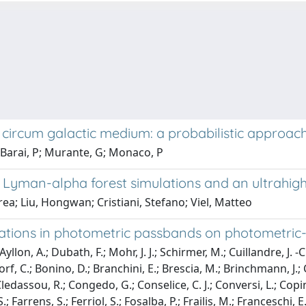
 circum galactic medium: a probabilistic approac
; Barai, P; Murante, G; Monaco, P
Lyman-alpha forest simulations and an ultrahigh
ea; Liu, Hongwan; Cristiani, Stefano; Viel, Matteo
ariations in photometric passbands on photometric
llon, A.; Dubath, F.; Mohr, J. J.; Schirmer, M.; Cuillandre, J. -C
orf, C.; Bonino, D.; Branchini, E.; Brescia, M.; Brinchmann, J.
 Cledassou, R.; Congedo, G.; Conselice, C. J.; Conversi, L.; Copin
arrens, S.; Ferriol, S.; Fosalba, P.; Frailis, M.; Franceschi, E.; F