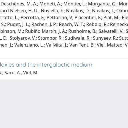
le Deschênes, M. A.; Moneti, A.; Montier, L.; Morgante, G.; Mor
gaard Nielsen, H. U.; Noviello, F.; Novikov, D.; Novikov, I.; Oxbor
otto, L.; Perrotta, F.; Pettorino, V; Piacentini, F.; Piat, M.; P
S.; Puget, J. L.; Rachen, J. P.; Reach, W. T.; Rebolo, R.; Reinecke
inson, M.; Rubiño Martín, J. A.; Rusholme, B.; Salvatelli, V.; S
 L. D.; Stolyarov, V.; Stompor, R.; Sudiwala, R.; Sunyaev, R.; Sutto
n, J.; Valenziano, L.; Valiviita, J.; Van Tent, B.; Viel, Matteo; Vi
alaxies and the intergalactic medium
; Saro, A.; Viel, M.