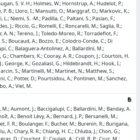
.; Haugan, S. V. H.; Holmes, W.; Hornstrup, A.; Hudelot, P.;
, P. B.; Lloro, I.; Mansutti, O.; Marggraf, O.; Markovic, K.;
 Niemi, S. -M.; Padilla, C.; Paltani, S.; Pasian, F.;
, J.; Riccio, G.; Romelli, E.; Roncarelli, M.; Saglia, R.;
or, A. N.; Tereno, I.; Toledo-Moreo, R.; Torradeflot, F.;
li, S.; Boucaud, A.; Bozzo, E.; Colodro-Conde, C.; Di
pi, C.; Balaguera-Antolinez, A.; Ballardini, M.;
i, G.; Chambers, K.; Cooray, A. R.; Coupon, J.; Courtois, H.
, J.; George, K.; Gozaliasl, G.; Hildebrandt, H.; Hook, I.;
arcin, S.; Martinelli, M.; Martinet, N.; Matthew, S.;
iani, C.; Potter, D.; Pourtsidou, A.; Pontinen, M.; Sanchez,
bo, A.; Viel, M.
 M.; Aumont, J.; Baccigalupi, C.; Ballardini, M.; Banday, A.
oît, A.; Benoit Lévy, A.; Bernard, J. P.; Bersanelli, M.;
chet, F. R.; Boulanger, F.; Bucher, M.; Burenin, R.; Burigana,
u, A.; Chary, R. R.; Chiang, H. C.; Chluba, J.; Chon, G.;
s, D.; Couchot, F.; Coulais, A.; Crill, B. P.; Cruz, M.;