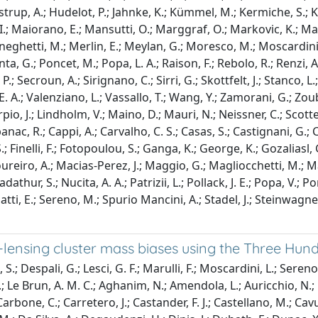
trup, A.; Hudelot, P.; Jahnke, K.; Kümmel, M.; Kermiche, S.; Kie
ro, I.; Maiorano, E.; Mansutti, O.; Marggraf, O.; Markovic, K.; M
eghetti, M.; Merlin, E.; Meylan, G.; Moresco, M.; Moscardini, L.
nta, G.; Poncet, M.; Popa, L. A.; Raison, F.; Rebolo, R.; Renzi, A.
.; Secroun, A.; Sirignano, C.; Sirri, G.; Skottfelt, J.; Stanco, L.;
. A.; Valenziano, L.; Vassallo, T.; Wang, Y.; Zamorani, G.; Zoubi
o, J.; Lindholm, V.; Maino, D.; Mauri, N.; Neissner, C.; Scottez,
banac, R.; Cappi, A.; Carvalho, C. S.; Casas, S.; Castignani, G.;
, S.; Finelli, F.; Fotopoulou, S.; Ganga, K.; George, K.; Gozalias
Loureiro, A.; Macias-Perez, J.; Maggio, G.; Magliocchetti, M.; M
thur, S.; Nucita, A. A.; Patrizii, L.; Pollack, J. E.; Popa, V.; Por
, E.; Sereno, M.; Spurio Mancini, A.; Stadel, J.; Steinwagner, J.; 
k-lensing cluster mass biases using the Three Hu
.; Despali, G.; Lesci, G. F.; Marulli, F.; Moscardini, L.; Sereno
 W.; Le Brun, A. M. C.; Aghanim, N.; Amendola, L.; Auricchio, N.;
rbone, C.; Carretero, J.; Castander, F. J.; Castellano, M.; Cavu