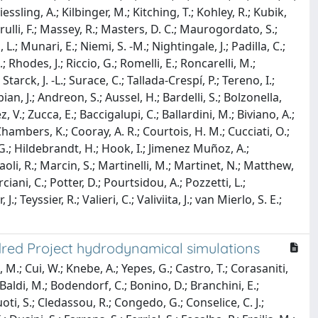
ssling, A.; Kilbinger, M.; Kitching, T.; Kohley, R.; Kubik,
arulli, F.; Massey, R.; Masters, D. C.; Maurogordato, S.;
; Munari, E.; Niemi, S. -M.; Nightingale, J.; Padilla, C.;
; Rhodes, J.; Riccio, G.; Romelli, E.; Roncarelli, M.;
 Starck, J. -L.; Surace, C.; Tallada-Crespí, P.; Tereno, I.;
an, J.; Andreon, S.; Aussel, H.; Bardelli, S.; Bolzonella,
 V.; Zucca, E.; Baccigalupi, C.; Ballardini, M.; Biviano, A.;
 Chambers, K.; Cooray, A. R.; Courtois, H. M.; Cucciati, O.;
l, G.; Hildebrandt, H.; Hook, I.; Jimenez Muñoz, A.;
aoli, R.; Marcin, S.; Martinelli, M.; Martinet, N.; Matthew,
ciani, C.; Potter, D.; Pourtsidou, A.; Pozzetti, L.;
Teyssier, R.; Valieri, C.; Valiviita, J.; van Mierlo, S. E.;
ndred Project hydrodynamical simulations
, M.; Cui, W.; Knebe, A.; Yepes, G.; Castro, T.; Corasaniti,
 Baldi, M.; Bodendorf, C.; Bonino, D.; Branchini, E.;
oti, S.; Cledassou, R.; Congedo, G.; Conselice, C. J.;