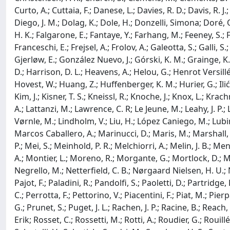
Curto, A.; Cuttaia, F.; Danese, L.; Davies, R. D.; Davis, R. J.
Diego, J. M.; Dolag, K.; Dole, H.; Donzelli, Simona; Doré, O.
H. K.; Falgarone, E.; Fantaye, Y.; Farhang, M.; Feeney, S.; Fe
Franceschi, E.; Frejsel, A.; Frolov, A.; Galeotta, S.; Galli
Gjerløw, E.; González Nuevo, J.; Górski, K. M.; Grainge, 
D.; Harrison, D. L.; Heavens, A.; Helou, G.; Henrot Versi
Hovest, W.; Huang, Z.; Huffenberger, K. M.; Hurier, G.; Ilić, S.
Kim, J.; Kisner, T. S.; Kneissl, R.; Knoche, J.; Knox, L.; K
A.; Lattanzi, M.; Lawrence, C. R; Le Jeune, M.; Leahy, J. P.; L
Vørnle, M.; Lindholm, V.; Liu, H.; López Caniego, M.; Lubin,
Marcos Caballero, A.; Marinucci, D.; Maris, M.; Marshall, D
P.; Mei, S.; Meinhold, P. R.; Melchiorri, A.; Melin, J. B.; M
A.; Montier, L.; Moreno, R.; Morgante, G.; Mortlock, D.; Mos
Negrello, M.; Netterfield, C. B.; Nørgaard Nielsen, H. U.; 
Pajot, F.; Paladini, R.; Pandolfi, S.; Paoletti, D.; Partridge
C.; Perrotta, F.; Pettorino, V.; Piacentini, F.; Piat, M.; Pi
G.; Prunet, S.; Puget, J. L.; Rachen, J. P.; Racine, B.; Reac
Erik; Rosset, C.; Rossetti, M.; Rotti, A.; Roudier, G.; Rou