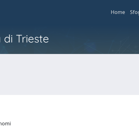
Home
Sfo
 di Trieste
onomi