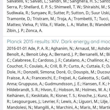
Salvatelli, V.; Salvati, L.; Sandri, M.; Sanghera, H. S.; San
Serra, P.; Shellard, E. P. S.; Shimwell, T. W.; Shiraishi, M.;
Sudiwala, R.; Sunyaev, R.; Sutter, P.; Sutton, D.; Suur Uski, 
Tramonte, D.; Tristram, M.; Troja, A.; Trombetti, T.; Tucci, M.
Matteo; Vielva, P.; Villa, F.; Wade, L. A.; Walter, B.; Wandel
Zibin, J. P.; Zonca, A.
Planck 2015 results: XIV. Dark energy and mod
2016-01-01 Ade, P. A. R.; Aghanim, N.; Arnaud, M.; Ashdown,
Benoît, A.; Benoit Lévy, A.; Bernard, J. P.; Bersanelli, M.; Bie
C.; Calabrese, E.; Cardoso, J. F.; Catalano, A.; Challinor, 
Couchot, F.; Coulais, A.; Crill, B. P.; Curto, A.; Cuttaia, F.; 
Dole, H.; Donzelli, Simona; Doré, O.; Douspis, M.; Ducout, A.;
Fraisse, A. A.; Franceschi, E.; Frejsel, A.; Galeotta, S.; Ga
Anna; Gruppuso, A.; Gudmundsson, J. E.; Hansen, F. K.; H
Hildebrandt, S. R.; Hivon, E.; Hobson, M.; Holmes, W. A.; Ho
Keihänen, E.; Keskitalo, R.; Kisner, T. S.; Knoche, J.; Kun
R.; Lesgourgues, J.; Levrier, F.; Lewis, A.; Liguori, M.; Lil
Mandolesi, N.; Mangilli, A.; Marchini, A.; Maris, M.; Martin