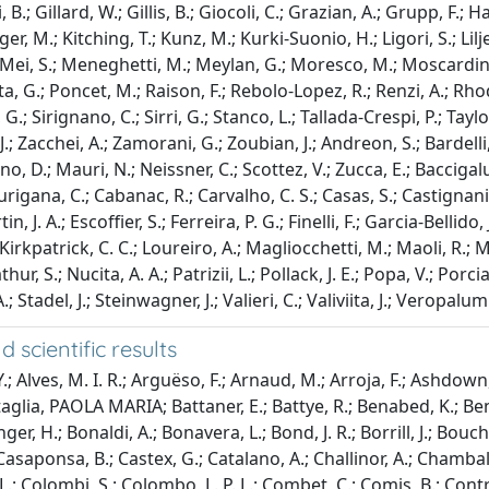
li, B.; Gillard, W.; Gillis, B.; Giocoli, C.; Grazian, A.; Grupp, F
r, M.; Kitching, T.; Kunz, M.; Kurki-Suonio, H.; Ligori, S.; Lilje
ei, S.; Meneghetti, M.; Meylan, G.; Moresco, M.; Moscardini, L.;
ta, G.; Poncet, M.; Raison, F.; Rebolo-Lopez, R.; Renzi, A.; Rhodes
G.; Sirignano, C.; Sirri, G.; Stanco, L.; Tallada-Crespi, P.; Tayl
, J.; Zacchei, A.; Zamorani, G.; Zoubian, J.; Andreon, S.; Bardel
, D.; Mauri, N.; Neissner, C.; Scottez, V.; Zucca, E.; Baccigalu
Burigana, C.; Cabanac, R.; Carvalho, C. S.; Casas, S.; Castignan
n, J. A.; Escoffier, S.; Ferreira, P. G.; Finelli, F.; Garcia-Bellido
irkpatrick, C. C.; Loureiro, A.; Magliocchetti, M.; Maoli, R.; M
r, S.; Nucita, A. A.; Patrizii, L.; Pollack, J. E.; Popa, V.; Porc
 Stadel, J.; Steinwagner, J.; Valieri, C.; Valiviita, J.; Veropalum
 scientific results
; Alves, M. I. R.; Arguëso, F.; Arnaud, M.; Arroja, F.; Ashdown,
Battaglia, PAOLA MARIA; Battaner, E.; Battye, R.; Benabed, K.; Ben
inger, H.; Bonaldi, A.; Bonavera, L.; Bond, J. R.; Borrill, J.; Bou
; Casaponsa, B.; Castex, G.; Catalano, A.; Challinor, A.; Chamball
; Colombi, S.; Colombo, L. P. L.; Combet, C.; Comis, B.; Contrera