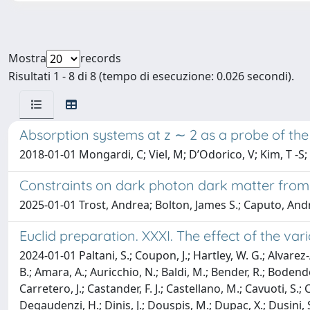
Mostra
records
Risultati 1 - 8 di 8 (tempo di esecuzione: 0.026 secondi).
Absorption systems at z ∼ 2 as a probe of the
2018-01-01 Mongardi, C; Viel, M; D’Odorico, V; Kim, T -S
Constraints on dark photon dark matter from 
2025-01-01 Trost, Andrea; Bolton, James S.; Caputo, Andr
Euclid preparation. XXXI. The effect of the v
2024-01-01 Paltani, S.; Coupon, J.; Hartley, W. G.; Alvarez-Ay
B.; Amara, A.; Auricchio, N.; Baldi, M.; Bender, R.; Bodend
Carretero, J.; Castander, F. J.; Castellano, M.; Cavuoti, S.;
Degaudenzi, H.; Dinis, J.; Douspis, M.; Dupac, X.; Dusini, S.; F