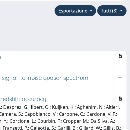
Esportazione
Tutti (8)
h
 signal-to-noise quasar spectrum
-redshift accuracy
.; Desprez, G.; Ilbert, O.; Kuijken, K.; Aghanim, N.; Altieri,
; Camera, S.; Capobianco, V.; Carbone, C.; Cardone, V. F.;
, Y.; Corcione, L.; Courbin, F.; Cropper, M.; Da Silva, A.;
ranzetti, P.; Galeotta, S.; Garilli, B.; Gillard, W.; Gillis, B.;