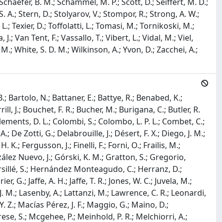
 Schaefer, B. M.; Schammel, M. P.; Scott, D.; Seiffert, M. D.;
S. A.; Stern, D.; Stolyarov, V.; Stompor, R.; Strong, A. W.;
L.; Texier, D.; Toffolatti, L.; Tomasi, M.; Tornikoski, M.;
.; Van Tent, F.; Vassallo, T.; Vibert, L.; Vidal, M.; Viel,
, M.; White, S. D. M.; Wilkinson, A.; Yvon, D.; Zacchei, A.;
; Bartolo, N.; Battaner, E.; Battye, R.; Benabed, K.;
rill, J.; Bouchet, F. R.; Bucher, M.; Burigana, C.; Butler, R.
Clements, D. L.; Colombi, S.; Colombo, L. P. L.; Combet, C.;
A.; De Zotti, G.; Delabrouille, J.; Désert, F. X.; Diego, J. M.;
K.; Fergusson, J.; Finelli, F.; Forni, O.; Frailis, M.;
nzález Nuevo, J.; Górski, K. M.; Gratton, S.; Gregorio,
rsillé, S.; Hernández Monteagudo, C.; Herranz, D.;
G.; Jaffe, A. H.; Jaffe, T. R.; Jones, W. C.; Juvela, M.;
J. M.; Lasenby, A.; Lattanzi, M.; Lawrence, C. R.; Leonardi,
 Y. Z.; Macías Pérez, J. F.; Maggio, G.; Maino, D.;
ese, S.; Mcgehee, P.; Meinhold, P. R.; Melchiorri, A.;