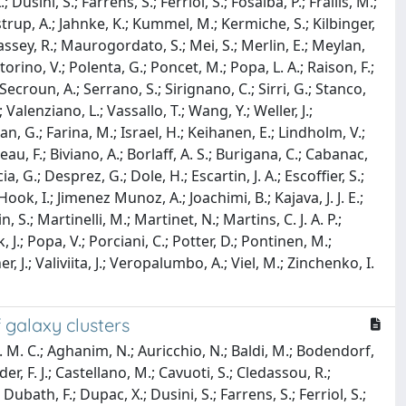
Dusini, S.; Farrens, S.; Ferriol, S.; Fosalba, P.; Frailis, M.;
nstrup, A.; Jahnke, K.; Kummel, M.; Kermiche, S.; Kilbinger,
 Massey, R.; Maurogordato, S.; Mei, S.; Merlin, E.; Meylan,
torino, V.; Polenta, G.; Poncet, M.; Popa, L. A.; Raison, F.;
; Secroun, A.; Serrano, S.; Sirignano, C.; Sirri, G.; Stanco,
; Valenziano, L.; Vassallo, T.; Wang, Y.; Weller, J.;
n, G.; Farina, M.; Israel, H.; Keihanen, E.; Lindholm, V.;
eau, F.; Biviano, A.; Borlaff, A. S.; Burigana, C.; Cabanac,
, G.; Desprez, G.; Dole, H.; Escartin, J. A.; Escoffier, S.;
Hook, I.; Jimenez Munoz, A.; Joachimi, B.; Kajava, J. J. E.;
 S.; Martinelli, M.; Martinet, N.; Martins, C. J. A. P.;
 J.; Popa, V.; Porciani, C.; Potter, D.; Pontinen, M.;
, J.; Valiviita, J.; Veropalumbo, A.; Viel, M.; Zinchenko, I.
 galaxy clusters
A. M. C.; Aghanim, N.; Auricchio, N.; Baldi, M.; Bodendorf,
r, F. J.; Castellano, M.; Cavuoti, S.; Cledassou, R.;
Dubath, F.; Dupac, X.; Dusini, S.; Farrens, S.; Ferriol, S.;