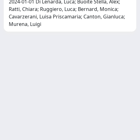
2024-01-01 Di Lenarda, Luca; Buoite Stella, Alex;
Ratti, Chiara; Ruggiero, Luca; Bernard, Monica;
Cavarzerani, Luisa Priscamaria; Canton, Gianluca;
Murena, Luigi
Copyright © 2026
Università degli Studi Trieste |
Dove
siamo
|
Privacy
Piazzale Europa,1 34127 Trieste, Italia -
Tel. +39 040.558.7111 - P.IVA 00211830328