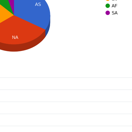
AS
AF
SA
NA