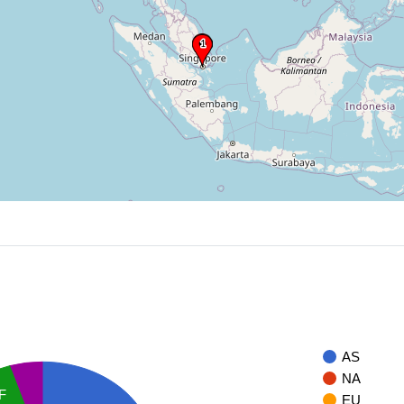
AS
NA
F
EU