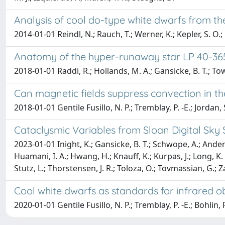
Analysis of cool do-type white dwarfs from the
2014-01-01 Reindl, N.; Rauch, T.; Werner, K.; Kepler, S. O.; 
Anatomy of the hyper-runaway star LP 40-365
2018-01-01 Raddi, R.; Hollands, M. A.; Gansicke, B. T.; Towns
Can magnetic fields suppress convection in 
2018-01-01 Gentile Fusillo, N. P.; Tremblay, P. -E.; Jordan, S
Cataclysmic Variables from Sloan Digital Sky 
2023-01-01 Inight, K.; Gansicke, B. T.; Schwope, A.; Anderson
Huamani, I. A.; Hwang, H.; Knauff, K.; Kurpas, J.; Long, K.
Stutz, L.; Thorstensen, J. R.; Toloza, O.; Tovmassian, G.; 
Cool white dwarfs as standards for infrared o
2020-01-01 Gentile Fusillo, N. P.; Tremblay, P. -E.; Bohlin, R.