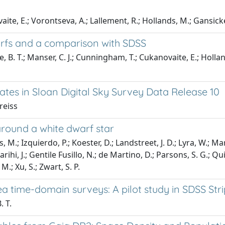
aite, E.; Vorontseva, A.; Lallement, R.; Hollands, M.; Gansicke, 
arfs and a comparison with SDSS
e, B. T.; Manser, C. J.; Cunningham, T.; Cukanovaite, E.; Hollan
ates in Sloan Digital Sky Survey Data Release 10
Greiss
 around a white dwarf star
 M.; Izquierdo, P.; Koester, D.; Landstreet, J. D.; Lyra, W.; Mars
Farihi, J.; Gentile Fusillo, N.; de Martino, D.; Parsons, S. G.; Qu
 M.; Xu, S.; Zwart, S. P.
ea time-domain surveys: A pilot study in SDSS Str
. T.