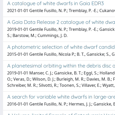
A catalogue of white dwarfs in Gaia EDR3
2021-01-01 Gentile Fusillo, N. P.; Tremblay, P. -E.; Cukanov
A Gaia Data Release 2 catalogue of white dw
2019-01-01 Gentile Fusillo, N. P.; Tremblay, P. -E.; Gansick
S.; Barstow, M.; Cummings, J. D.
A photometric selection of white dwarf candid
2015-01-01 Gentile Fusillo, Nicola P.; B. T., Gansicke; S., 
A planetesimal orbiting within the debris disc
2019-01-01 Manser, C. J.; Gansicke, B. T.; Eggl, S.; Hollands,
O.; Veras, D.; Wilson, D. J.; Burleigh, M. R.; Davies, M. B.; 
Schreiber, M. R.; Silvotti, R.; Toonen, S.; Villaver, E.; Wyatt,
A search for variable white dwarfs in large-ar
2016-01-01 Gentile Fusillo, N. P.; Hermes, J. J.; Gansicke, B