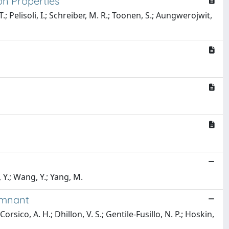
on Properties
 T.; Pelisoli, I.; Schreiber, M. R.; Toonen, S.; Aungwerojwit,
, Y.; Wang, Y.; Yang, M.
emnant
rsico, A. H.; Dhillon, V. S.; Gentile-Fusillo, N. P.; Hoskin,