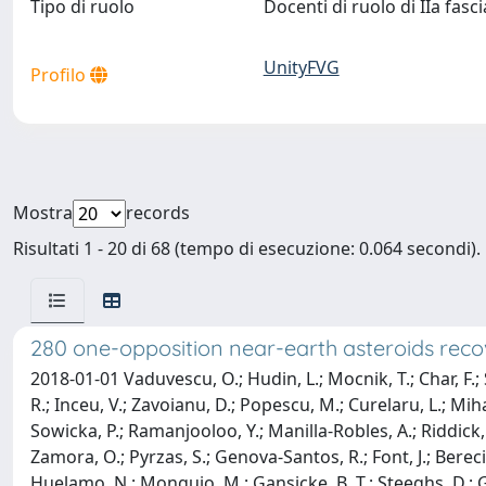
Tipo di ruolo
Docenti di ruolo di IIa fasc
UnityFVG
Profilo
Mostra
records
Risultati 1 - 20 di 68 (tempo di esecuzione: 0.064 secondi).
280 one-opposition near-earth asteroids rec
2018-01-01 Vaduvescu, O.; Hudin, L.; Mocnik, T.; Char, F.; 
R.; Inceu, V.; Zavoianu, D.; Popescu, M.; Curelaru, L.; Miha
Sowicka, P.; Ramanjooloo, Y.; Manilla-Robles, A.; Riddick, F
Zamora, O.; Pyrzas, S.; Genova-Santos, R.; Font, J.; Bereci
Huelamo, N.; Monguio, M.; Gansicke, B. T.; Steeghs, D.; Gen