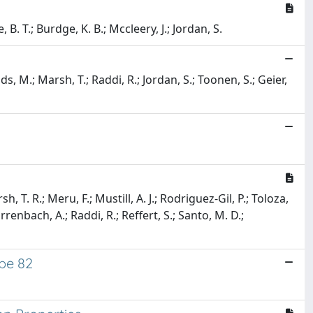
B. T.; Burdge, K. B.; Mccleery, J.; Jordan, S.
ds, M.; Marsh, T.; Raddi, R.; Jordan, S.; Toonen, S.; Geier,
h, T. R.; Meru, F.; Mustill, A. J.; Rodriguez-Gil, P.; Toloza,
irrenbach, A.; Raddi, R.; Reffert, S.; Santo, M. D.;
ipe 82