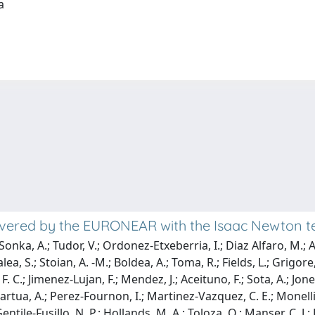
ia
overed by the EURONEAR with the Isaac Newton t
Sonka, A.; Tudor, V.; Ordonez-Etxeberria, I.; Diaz Alfaro, M.; 
lea, S.; Stoian, A. -M.; Boldea, A.; Toma, R.; Fields, L.; Grigor
. C.; Jimenez-Lujan, F.; Mendez, J.; Aceituno, F.; Sota, A.; Jone
artua, A.; Perez-Fournon, I.; Martinez-Vazquez, C. E.; Monelli,
tile-Fusillo, N. P.; Hollands, M. A.; Toloza, O.; Manser, C. J.;