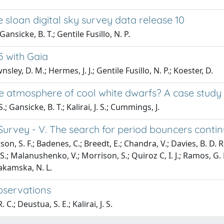
 sloan digital sky survey data release 10
Gansicke, B. T.; Gentile Fusillo, N. P.
 with Gaia
ley, D. M.; Hermes, J. J.; Gentile Fusillo, N. P.; Koester, D.
the atmosphere of cool white dwarfs? A case stu
.; Gansicke, B. T.; Kalirai, J. S.; Cummings, J.
Survey - V. The search for period bouncers conti
, S. F.; Badenes, C.; Breedt, E.; Chandra, V.; Davies, B. D. R.; 
 S.; Malanushenko, V.; Morrison, S.; Quiroz C, I. J.; Ramos, G.
Zakamska, N. L.
bservations
 C.; Deustua, S. E.; Kalirai, J. S.