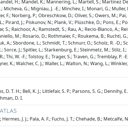
 Mandel, H.; Mandel, K.; Mannering, L.; Martell, S.; Martinez 
C.; Micheva, G.; Migniau, J. -E.; Minchev, I.; Monari, G.; Mulle
fer, F.; Norberg, P.; Obreschkow, D.; Oliver, S.; Owers, M.; Pai
, L.; Pirard, J.; Piskunov, N.; Plank, V.; Plüschke, D.; Pons, E.; P
 S.; Raichoor, A.; Ramstedt, S.; Rau, A.; Recio-Blanco, A.; Reiss
iello, M.; Rosario, D.; Rothmaier, F.; Roukema, B.; Ruchti, G.; R
, A.; Sbordone, L.; Schmidt, T.; Schnurr, O.; Scholz, R. -D.; Sch
; Sorce, J.; Spitler, L.; Starkenburg, E.; Steinmetz, M.; Stilz, I
 R.; Thi, W. -F.; Tolstoy, E.; Trager, S.; Traven, G.; Tremblay, P
r, K.; Walcher, C. J.; Waller, L.; Walton, N.; Wang, L.; Winkler,
 T. H.; Bell, K. J.; Littlefair, S. P.; Parsons, S. G.; Dennihy, E.; 
Sahman, D. I.
T ATLAS
 Hermes, J. J.; Pala, A. F.; Fuchs, J. T.; Chehade, B.; Metcalfe, N