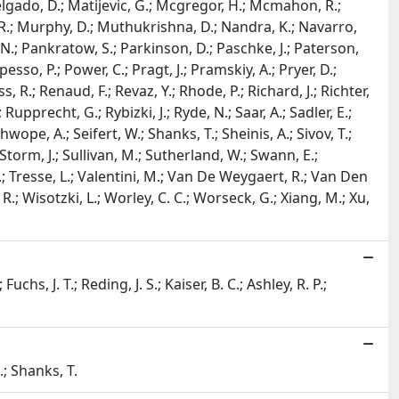
Delgado, D.; Matijevic, G.; Mcgregor, H.; Mcmahon, R.;
r, R.; Murphy, D.; Muthukrishna, D.; Nandra, K.; Navarro,
, N.; Pankratow, S.; Parkinson, D.; Paschke, J.; Paterson,
opesso, P.; Power, C.; Pragt, J.; Pramskiy, A.; Pryer, D.;
, R.; Renaud, F.; Revaz, Y.; Rhode, P.; Richard, J.; Richter,
upprecht, G.; Rybizki, J.; Ryde, N.; Saar, A.; Sadler, E.;
wope, A.; Seifert, W.; Shanks, T.; Sheinis, A.; Sivov, T.;
.; Storm, J.; Sullivan, M.; Sutherland, W.; Swann, E.;
. -E.; Tresse, L.; Valentini, M.; Van De Weygaert, R.; Van Den
 R.; Wisotzki, L.; Worley, C. C.; Worseck, G.; Xiang, M.; Xu,
Fuchs, J. T.; Reding, J. S.; Kaiser, B. C.; Ashley, R. P.;
.; Shanks, T.