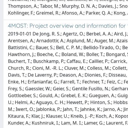
Thompson, A.; Tabor, M.; Murphy, D. N. A.; Davies, J.; Snodgr
Kohlinger, F.; Greimel, R.; Afonso, A.; Parker, Q. A.; Kong, A
4MOST: Project overview and information for t
2019-01-01 De Jong, R. S.; Agertz, O.; Berbel, A. A.; Aird,
Arentsen, A.; Arnadottir, A.; Asplund, M.; Auger, M.; Azais,
Battistini, C.; Bauer, S.; Bell, C. P. M.; Bellido-Tirado, O.;
Hawthorn, J.; Boeche, C.; Boland, W.; Boller, T.; Bongard, S
Buchert, T.; Buschkamp, P.; Caffau, E.; Caillier, P.; Carrick,
Church, R.; Cioni, M. -R. L.; Cluver, M.; Colless, M.; Collet
Davis, T.; De Laverny, P.; Deason, A.; Dionies, F.; Disseau, 
Enke, H.; Erfanianfar, G.; Farrell, T.; Fechner, T.; Feiz, C.;
Frey, S.; Gaessler, W.; Geier, S.; Gentile Fusillo, N.; Ger
Gottloeber, S.; Gould, A.; Grebel, E. K.; Gueguen, A.; Guig
U.; Helmi, A.; Aguayo, C. H.; Hewett, P.; Hinton, S.; Hobbs
M.; Iwert, O.; Jablonka, P.; Jahn, T.; Jahnke, K.; Jarno, A.; Ji
Kitaura, F.; Klar, J.; Klauser, U.; Kneib, J. -P.; Koch, A.; K
Kunder, A.; Kushniruk, I.; Lam, M. I.; Lamer, G.; Laurent, F.; 