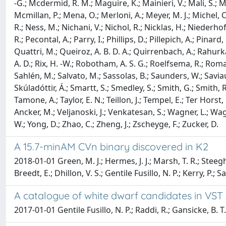
-G.; Mcdermid, R. M.; Maguire, K.; Mainieri, V.; Mali, S.;
Mcmillan, P.; Mena, O.; Merloni, A.; Meyer, M. J.; Michel, 
R.; Ness, M.; Nichani, V.; Nichol, R.; Nicklas, H.; Niederho
R.; Pecontal, A.; Parry, I.; Phillips, D.; Pillepich, A.; Pinard
Quattri, M.; Queiroz, A. B. D. A.; Quirrenbach, A.; Rahurkar,
A. D.; Rix, H. -W.; Robotham, A. S. G.; Roelfsema, R.; Roman
Sahlén, M.; Salvato, M.; Sassolas, B.; Saunders, W.; Saviauk
Skúladóttir, Á.; Smartt, S.; Smedley, S.; Smith, G.; Smith, R.
Tamone, A.; Taylor, E. N.; Teillon, J.; Tempel, E.; Ter Horst,
Ancker, M.; Veljanoski, J.; Venkatesan, S.; Wagner, L.; Wagne
W.; Yong, D.; Zhao, C.; Zheng, J.; Zscheyge, F.; Zucker, D.
A 15.7-minAM CVn binary discovered in K2
2018-01-01 Green, M. J.; Hermes, J. J.; Marsh, T. R.; Steeghs, D.
Breedt, E.; Dhillon, V. S.; Gentile Fusillo, N. P.; Kerry, P.; 
A catalogue of white dwarf candidates in VS
2017-01-01 Gentile Fusillo, N. P.; Raddi, R.; Gansicke, B. T.;