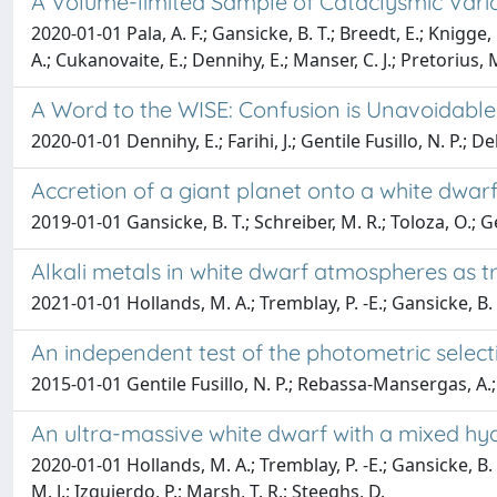
A Volume-limited Sample of Cataclysmic Vari
2020-01-01 Pala, A. F.; Gansicke, B. T.; Breedt, E.; Knigge, C
A.; Cukanovaite, E.; Dennihy, E.; Manser, C. J.; Pretorius, M
A Word to the WISE: Confusion is Unavoidable
2020-01-01 Dennihy, E.; Farihi, J.; Gentile Fusillo, N. P.; De
Accretion of a giant planet onto a white dwarf
2019-01-01 Gansicke, B. T.; Schreiber, M. R.; Toloza, O.; Gen
Alkali metals in white dwarf atmospheres as t
2021-01-01 Hollands, M. A.; Tremblay, P. -E.; Gansicke, B. T.
An independent test of the photometric selec
2015-01-01 Gentile Fusillo, N. P.; Rebassa-Mansergas, A.; Gan
An ultra-massive white dwarf with a mixed h
2020-01-01 Hollands, M. A.; Tremblay, P. -E.; Gansicke, B. T
M. J.; Izquierdo, P.; Marsh, T. R.; Steeghs, D.