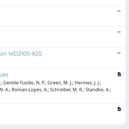
dy on WD2105-820
nues
Gentile Fusillo, N. P.; Green, M. J.; Hermes, J. J.;
 N. A.; Roman-Lopes, A.; Schreiber, M. R.; Standke, A.;