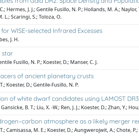
ables from Gaia DR2: Space Density and Populati
.; Hermes, J. J.; Gentile Fusillo, N. P.; Hollands, M. A.; Naylor,
. L.; Scaringi, S.; Toloza, O.
 for WISE-selected Infrared Excesses
bes, J. H.
 star
tile Fusillo, N. P.; Koester, D.; Manser, C. J.
racers of ancient planetary crusts
; Koester, D.; Gentile-Fusillo, N. P.
tion of white dwarf candidates using LAMOST DR3
sicke, B. T.; Liu, X. -W.; Ren, J. J.; Koester, D.; Zhan, Y.; Hou
ydrogen–carbon atmosphere as a likely merger r
.; Camisassa, M. E.; Koester, D.; Aungwerojwit, A.; Chote, P.; Co