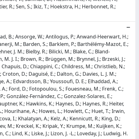
er, R.; Sen, S.; Ikiz, T.; Hoekstra, H.; Herbonnet, R.;
inejad, B.; Ansorge, W.; Antilogus, P.; Anwand-Heerwart, H.;
; Banerji, M.; Barden, S.; Barklem, P.; Barthélémy-Mazot, E.;
ner, J. M.; Bielby, R.; Bilicki, M.; Blake, C.; Bland-
M. J. I.; Brown, R.; Brüggen, M.; Brynnel, J.; Brzeski, J.;
.; Chapuis, D.; Chiappini, C.; Childress, M.; Christlieb, N.;
; Croton, D.; Daguisé, E.; Dalton, G.; Davies, L. J. M.;
Edge, A.; Edvardsson, B.; Youssoufi, D. E.; Elhaddad, A.;
nov, A.; Ford, D.; Fotopoulou, S.; Fouesneau, M.; Frenk, C.;
m, P.; González-Fernández, C.; Gonzalez-Solares, E.;
auptner, K.; Hawkins, K.; Haynes, D.; Haynes, R.; Heiter,
.; Hourihane, A.; Howes, L.; Howlett, C.; Huet, T.; Irwin,
icova, I.; Khalatyan, A.; Kelz, A.; Kennicutt, R.; King, D.;
alev, M.; Kreckel, K.; Kripak, Y.; Krumpe, M.; Kuijken, K.;
C.; Lind, K.; Liske, J.; Lizon, J. -L.; Loveday, J.; Ludwig, H.