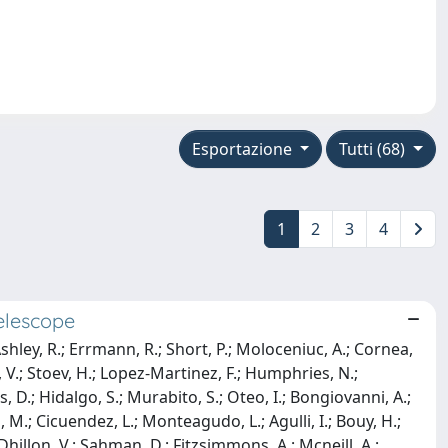
Esportazione
Tutti (68)
1
2
3
4
elescope
Ashley, R.; Errmann, R.; Short, P.; Moloceniuc, A.; Cornea,
e, V.; Stoev, H.; Lopez-Martinez, F.; Humphries, N.;
s, D.; Hidalgo, S.; Murabito, S.; Oteo, I.; Bongiovanni, A.;
 M.; Cicuendez, L.; Monteagudo, L.; Agulli, I.; Bouy, H.;
 Dhillon, V.; Sahman, D.; Fitzsimmons, A.; Mcneill, A.;