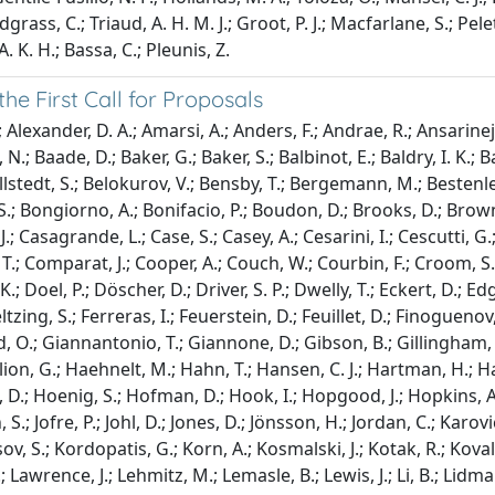
ass, C.; Triaud, A. H. M. J.; Groot, P. J.; Macfarlane, S.; Peleti
. K. H.; Bassa, C.; Pleunis, Z.
he First Call for Proposals
 J.; Alexander, D. A.; Amarsi, A.; Anders, F.; Andrae, R.; Ansar
 N.; Baade, D.; Baker, G.; Baker, S.; Balbinot, E.; Baldry, I. K.
 Bellstedt, S.; Belokurov, V.; Bensby, T.; Bergemann, M.; Bestenleh
.; Bongiorno, A.; Bonifacio, P.; Boudon, D.; Brooks, D.; Brown, 
 J.; Casagrande, L.; Case, S.; Casey, A.; Cesarini, I.; Cescutti, G
t, T.; Comparat, J.; Cooper, A.; Couch, W.; Courbin, F.; Croom, S.
K.; Doel, P.; Döscher, D.; Driver, S. P.; Dwelly, T.; Eckert, D.; 
 Feltzing, S.; Ferreras, I.; Feuerstein, D.; Feuillet, D.; Finogue
hard, O.; Giannantonio, T.; Giannone, D.; Gibson, B.; Gillingha
lion, G.; Haehnelt, M.; Hahn, T.; Hansen, C. J.; Hartman, H.; H
, D.; Hoenig, S.; Hofman, D.; Hook, I.; Hopgood, J.; Hopkins, A
n, S.; Jofre, P.; Johl, D.; Jones, D.; Jönsson, H.; Jordan, C.; Karov
oposov, S.; Kordopatis, G.; Korn, A.; Kosmalski, J.; Kotak, R.; Kov
Lawrence, J.; Lehmitz, M.; Lemasle, B.; Lewis, J.; Li, B.; Lidman, 