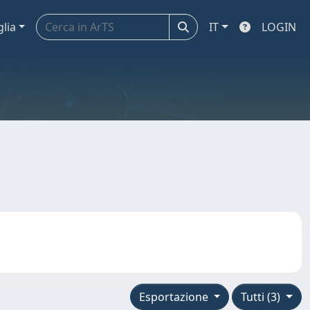
glia
IT
LOGIN
Esportazione
Tutti (3)