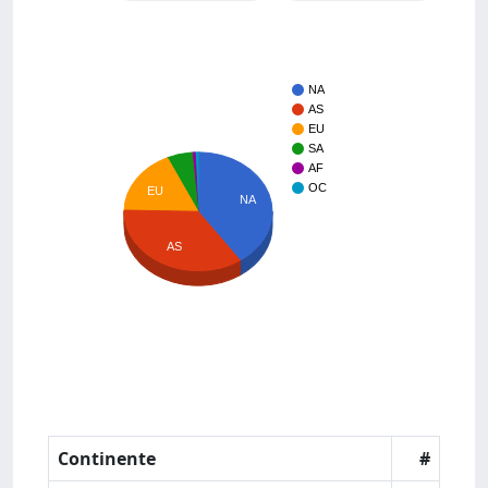
NA
AS
EU
SA
AF
OC
EU
NA
AS
Continente
#