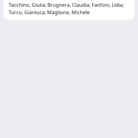
Tacchino, Giulia; Brugnera, Claudia; Fanfoni, Lidia;
Turco, Gianluca; Maglione, Michele
Copyright © 2026
Università degli Studi Trieste |
Dove
siamo
|
Privacy
Piazzale Europa,1 34127 Trieste, Italia -
Tel. +39 040.558.7111 - P.IVA 00211830328
- C.F. 80013890324 - P.E.C.: