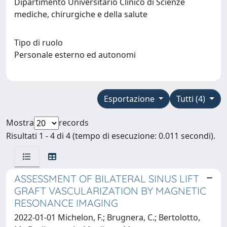
Dipartimento Universitario Clinico di Scienze
mediche, chirurgiche e della salute
Tipo di ruolo
Personale esterno ed autonomi
Esportazione
Tutti (4)
Mostra
records
Risultati 1 - 4 di 4 (tempo di esecuzione: 0.011 secondi).
ASSESSMENT OF BILATERAL SINUS LIFT
GRAFT VASCULARIZATION BY MAGNETIC
RESONANCE IMAGING
2022-01-01 Michelon, F.; Brugnera, C.; Bertolotto,