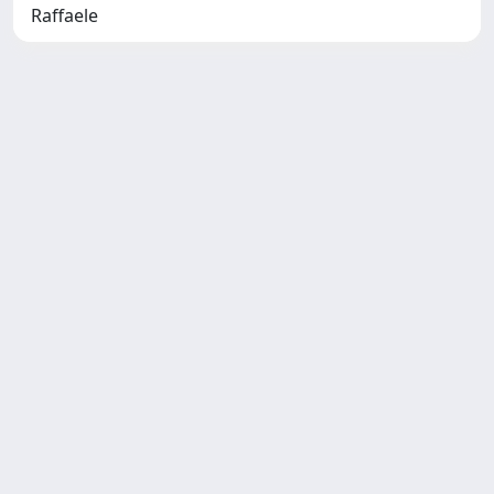
Raffaele
Copyright © 2026
Università degli Studi Trieste |
Dove
siamo
|
Privacy
Piazzale Europa,1 34127 Trieste, Italia -
Tel. +39 040.558.7111 - P.IVA 00211830328
- C.F. 80013890324 - P.E.C.:
ateneo@pec.units.it