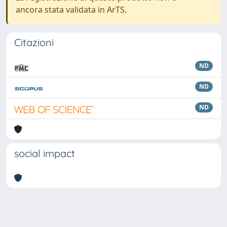
ancora stata validata in ArTS.
Citazioni
ND
ND
ND
social impact