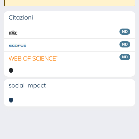
Citazioni
ND
ND
ND
social impact