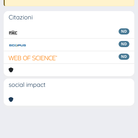
Citazioni
ND
ND
ND
social impact