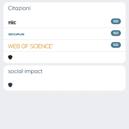
Citazioni
ND
ND
ND
social impact