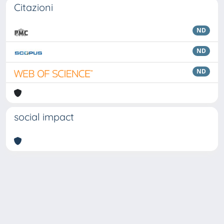
Citazioni
ND
ND
ND
social impact