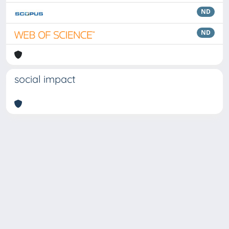
ND
ND
social impact