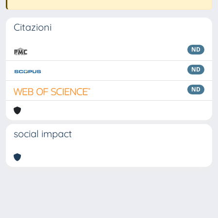
Citazioni
ND
ND
ND
social impact