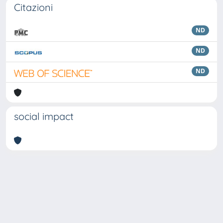
Citazioni
ND
ND
ND
social impact