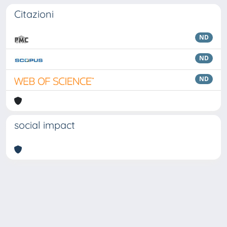
Citazioni
ND
ND
ND
social impact