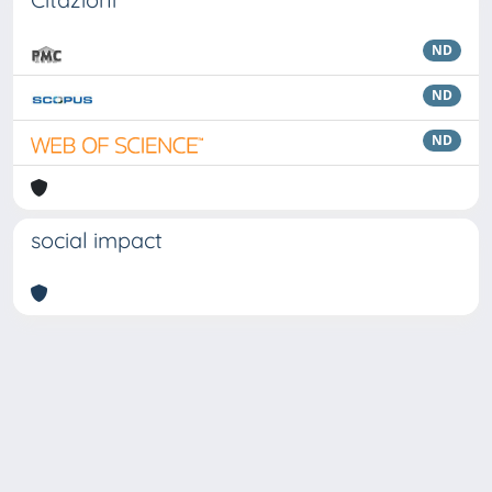
ND
ND
ND
social impact