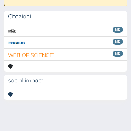
Citazioni
ND
ND
ND
social impact