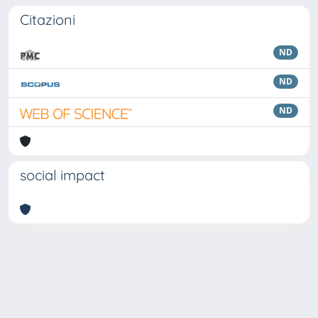
Citazioni
ND
ND
ND
social impact