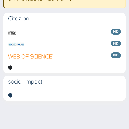
Citazioni
ND
ND
ND
social impact