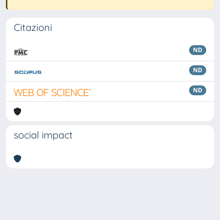
Citazioni
ND
ND
ND
social impact