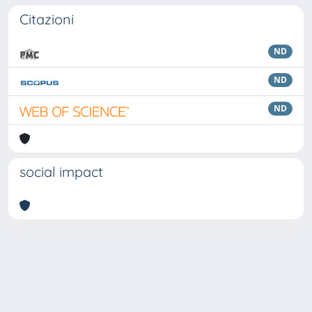
Citazioni
ND
ND
ND
social impact